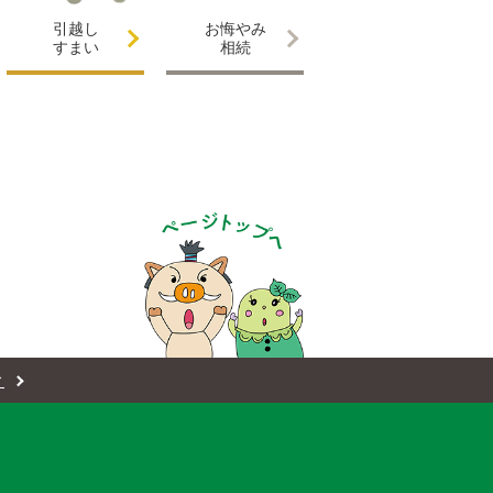
引越し
お悔やみ
すまい
相続
ィ