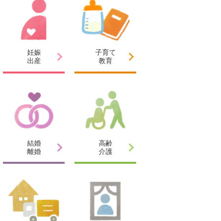
妊娠
子育て
出産
教育
結婚
高齢
離婚
介護