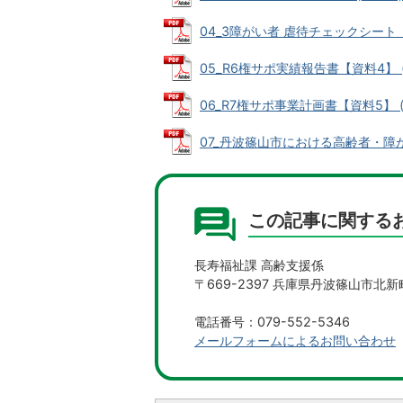
04_3障がい者 虐待チェックシート【資料
05_R6権サポ実績報告書【資料4】 (P
06_R7権サポ事業計画書【資料5】 (P
07_丹波篠山市における高齢者・障がい
この記事に関する
長寿福祉課 高齢支援係
〒669-2397 兵庫県丹波篠山市北新
電話番号：079-552-5346
メールフォームによるお問い合わせ