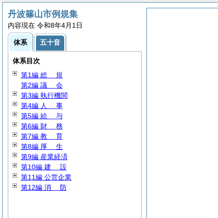
丹波篠山市例規集
内容現在 令和8年4月1日
体系
五十音
体系目次
第1編
総
規
第2編
議
会
第3編 執行機関
第4編
人
事
第5編
給
与
第6編
財
務
第7編
教
育
第8編
厚
生
第9編 産業経済
第10編
建
設
第11編 公営企業
第12編
消
防