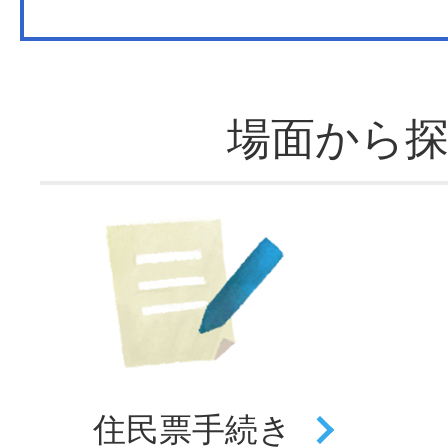
場面から
住民票
手続き