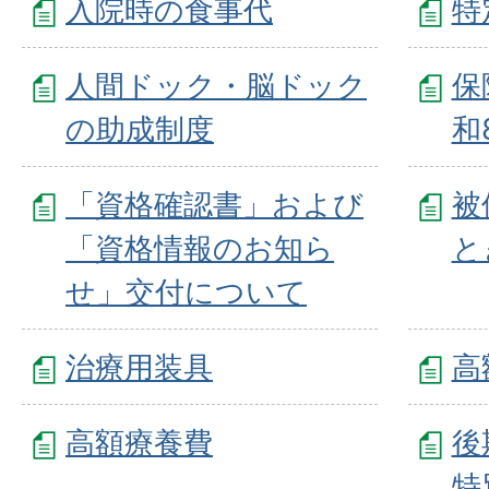
入院時の食事代
特
人間ドック・脳ドック
保
の助成制度
和
「資格確認書」および
被
「資格情報のお知ら
と
せ」交付について
治療用装具
高
高額療養費
後
特