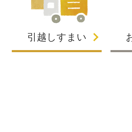
引越し
すまい