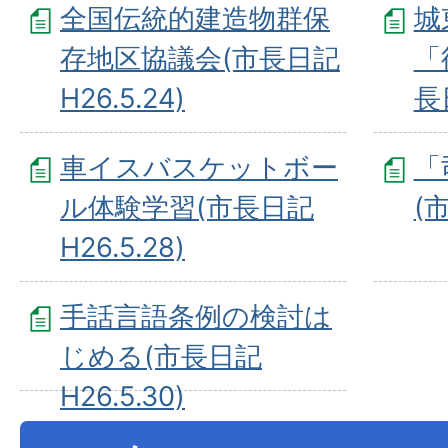
全国伝統的建造物群保
城
存地区協議会(市長日記
「
H26.5.24)
長日
車イスバスケットボー
「
ル体験学習(市長日記
(
H26.5.28)
手話言語条例の検討は
じめる(市長日記
H26.5.30)