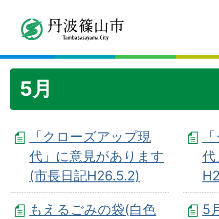
5月
「クローズアップ現
「
代」に意見があります
代
(市長日記H26.5.2)
H2
もえるごみの袋(白色
5