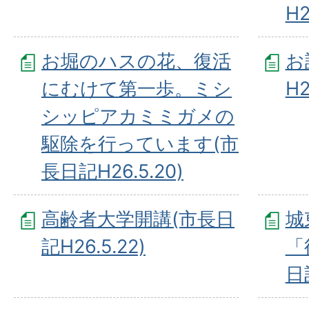
H2
お堀のハスの花、復活
お
にむけて第一歩。ミシ
H2
シッピアカミミガメの
駆除を行っています(市
長日記H26.5.20)
高齢者大学開講(市長日
城
記H26.5.22)
「
日記