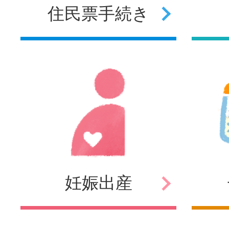
住民票
手続き
妊娠
出産