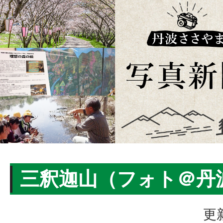
三釈迦山（フォト＠丹
更