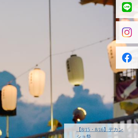
【8/15・8/16】デカン
ショ祭