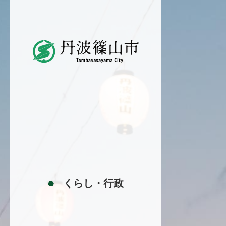
丹
波
篠
山
市
Tambasasayama
City
くらし
・
行政