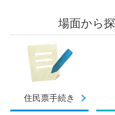
場面から
住民票
手続き