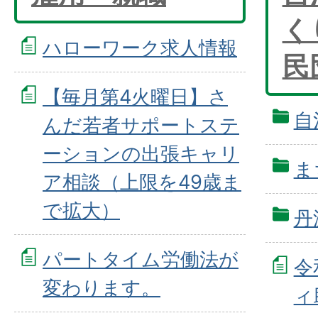
く
ハローワーク求人情報
民
【毎月第4火曜日】さ
自
んだ若者サポートステ
ーションの出張キャリ
ま
ア相談（上限を49歳ま
で拡大）
丹
パートタイム労働法が
令
変わります。
ィ