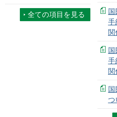
国
全ての項目を見る
手
関
国
手
関
国
つ