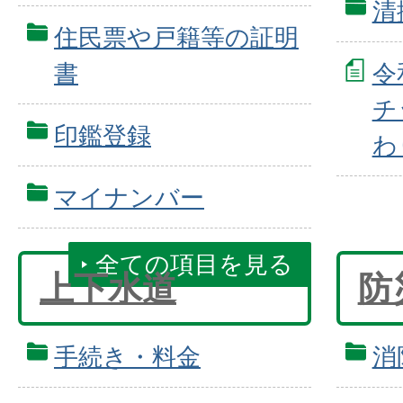
清
住民票や戸籍等の証明
書
令
チ
印鑑登録
わ
マイナンバー
全ての項目を見る
上下水道
防
手続き・料金
消