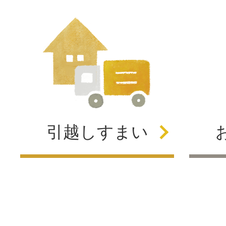
引越し
すまい