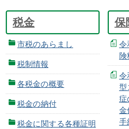
税金
保
市税のあらまし
令
険
税制情報
令
各税金の概要
型
症
税金の納付
金
手
税金に関する各種証明