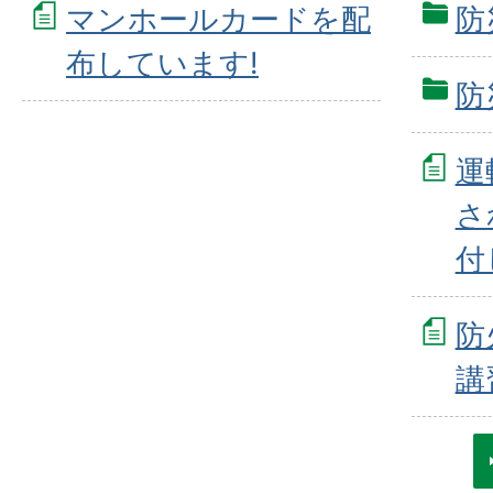
マンホールカードを配
防
布しています!
防
運
さ
付
防
講