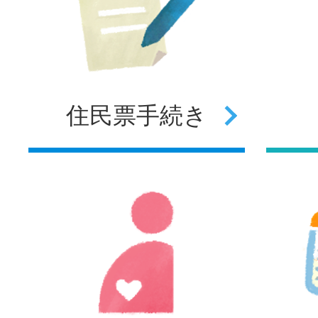
住民票
手続き