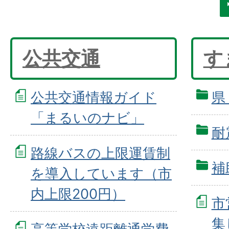
公共交通
す
公共交通情報ガイド
県
「まるいのナビ」
耐
路線バスの上限運賃制
補
を導入しています（市
内上限200円）
市
集