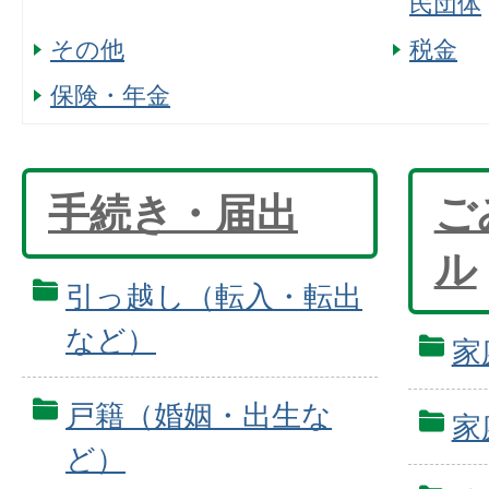
民団体
その他
税金
保険・年金
手続き・届出
ご
ル
引っ越し（転入・転出
など）
家
戸籍（婚姻・出生な
家
ど）