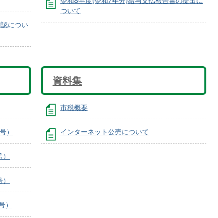
令和8年度(令和7年分)給与支払報告書の提出に
ついて
確認につい
資料集
市税概要
月号）
インターネット公売について
号）
号）
号）