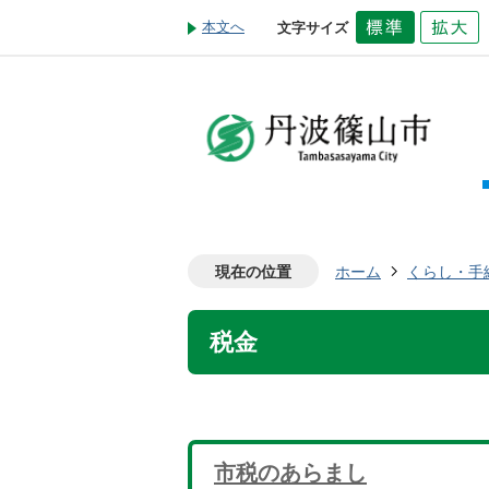
本文へ
文字サイズ
現在の位置
ホーム
くらし・手
税金
市税のあらまし