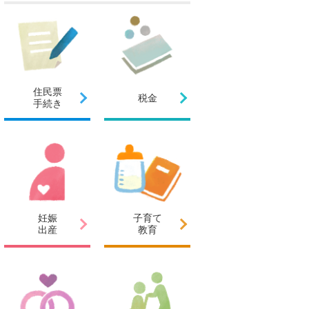
住民票
税金
手続き
妊娠
子育て
出産
教育