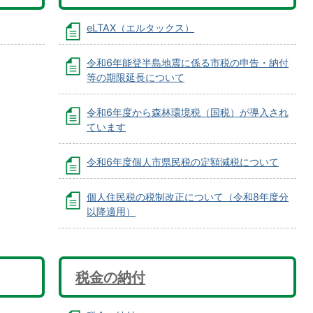
eLTAX（エルタックス）
令和6年能登半島地震に係る市税の申告・納付
等の期限延長について
令和6年度から森林環境税（国税）が導入され
ています
令和6年度個人市県民税の定額減税について
個人住民税の税制改正について（令和8年度分
以降適用）
税金の納付