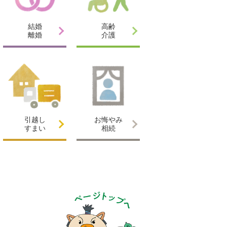
結婚
高齢
離婚
介護
引越し
お悔やみ
すまい
相続