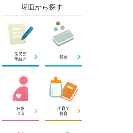
場面から探す
住民票
税金
手続き
妊娠
子育て
出産
教育