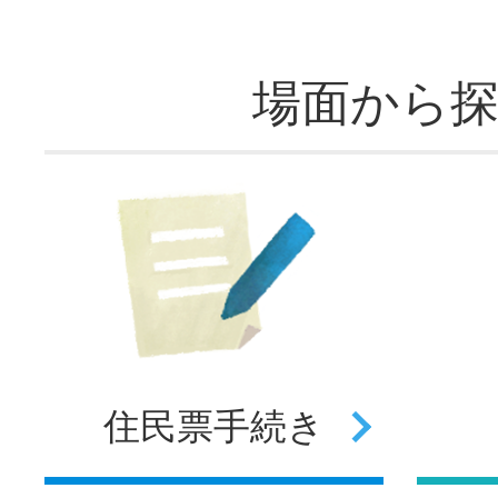
場面から
住民票
手続き