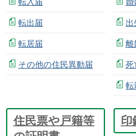
転入届
婚
転出届
出
転居届
離
その他の住民異動届
死
転
住民票や戸籍等
印