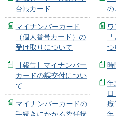
台帳カード
の
マイナンバーカード
ワ
（個人番号カード）の
「
受け取りについて
つ
【報告】マイナンバー
時
カードの誤交付につい
年
て
口
マイナンバーカードの
療
手続きにかかる委任状
年