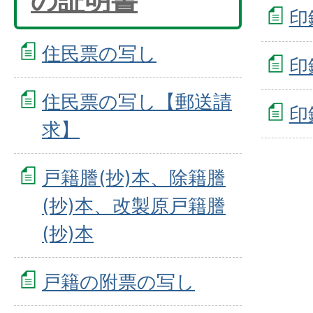
の証明書
印
住民票の写し
印
住民票の写し【郵送請
印
求】
戸籍謄(抄)本、除籍謄
(抄)本、改製原戸籍謄
(抄)本
戸籍の附票の写し