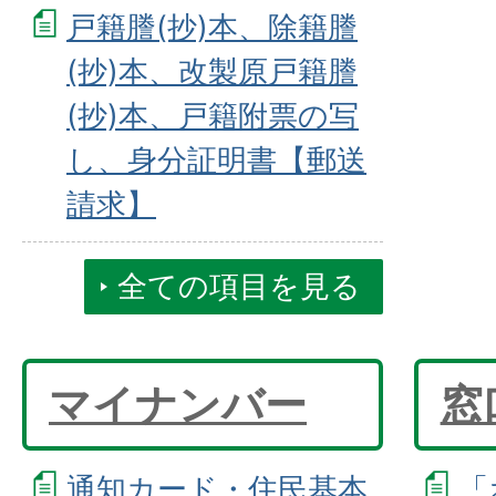
戸籍謄(抄)本、除籍謄
(抄)本、改製原戸籍謄
(抄)本、戸籍附票の写
し、身分証明書【郵送
請求】
全ての項目を見る
マイナンバー
窓
通知カード・住民基本
「