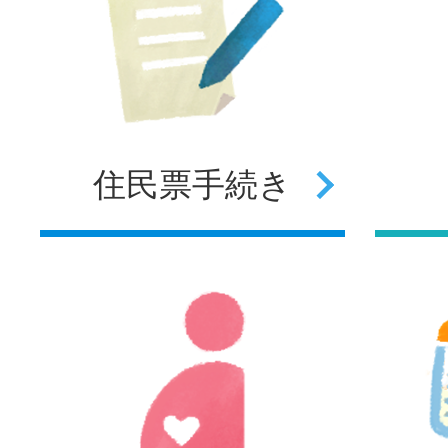
住民票
手続き