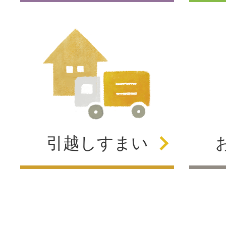
引越し
すまい