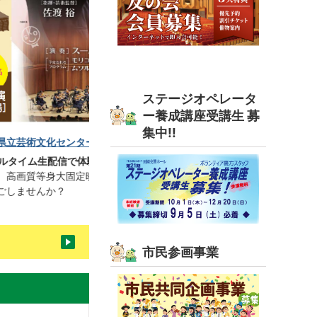
ステージオペレータ
ー養成講座受講生 募
集中!!
第21期生 ステージ
:713.1KB)
田園交響ホールで裏方と
舞台を作り上げる
。夏休み最後の週末
募集期間： 6月19日（
市民参画事業