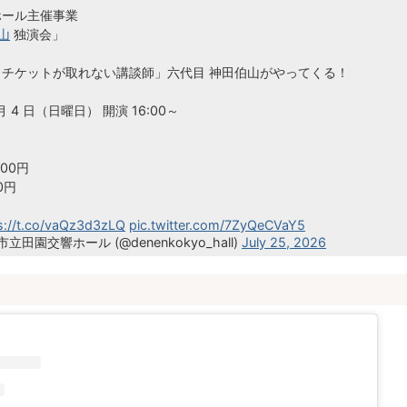
ホール主催事業
山
独演会」
もチケットが取れない講談師」六代目 神田伯山がやってくる！
0月 4 日（日曜日） 開演 16:00～
0円​​
0円
s://t.co/vaQz3d3zLQ
pic.twitter.com/7ZyQeCVaY5
立田園交響ホール (@denenkokyo_hall)
July 25, 2026