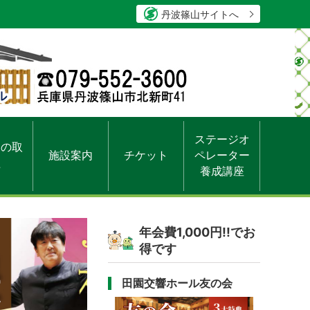
丹波篠山サイトへ
ステージオ
ちの取
施設案内
チケット
ペレーター
組
養成講座
年会費1,000円!!でお
得です
田園交響ホール友の会