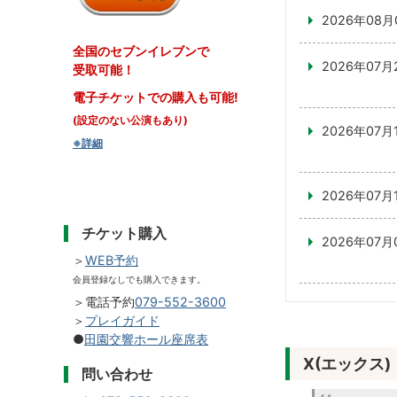
2026年08月
全国のセブンイレブンで
2026年07月
受取可能！
電子チケットでの購入も可能!
(設定のない公演もあり)
2026年07月
※詳細
2026年07月
チケット購入
2026年07月
＞
WEB予約
会員登録なしでも購入できます。
＞電話予約
079-552-3600
＞
プレイガイド
●
田園交響ホール座席表
X(エックス)
問い合わせ