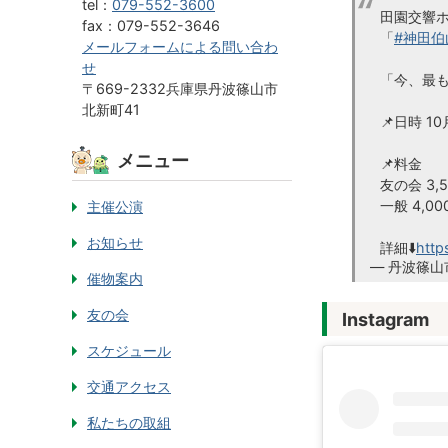
tel：
079-552-3600
田園交響
fax：079-552-3646
「
#神田伯
メールフォームによる問い合わ
せ
「今、最
〒669-2332兵庫県丹波篠山市
北新町41
📌日時 1
メニュー
📌料金
友の会 3,50
一般 4,00
主催公演
お知らせ
詳細⬇️
http
— 丹波篠山市
催物案内
友の会
Instagram
スケジュール
交通アクセス
私たちの取組