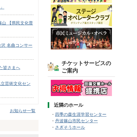
山」
篠山 【県民文化普
金沢 名曲コンサー
チケットサービスの
た皆さまへ
ご案内
県立芸術文化セン
近隣のホール
お知らせ一覧
・
四季の森生涯学習センター
・
丹波篠山市民センター
・
さぎそうホール