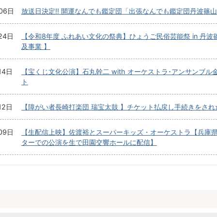
06日
放送日決定!! 開運なんでも鑑定団「出張なんでも鑑定団丹波篠
24日
【令和8年度 ふれあい文化の祭典】ひょうご民俗芸能祭 in 丹波
及事業 】
14日
【宝くじ文化公演】石丸幹二 with オーケストラ･アンサンブル
ト
12日
【障がい者長崎打楽団 瑞宝太鼓 】チケット払戻し手続きをされ
09日
【生配信上映】佐渡裕とスーパーキッズ・オーケストラ【兵庫
ターでの公演を生で田園交響ホールに配信】