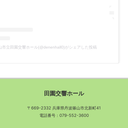
市立田園交響ホール(@denenhall0)がシェアした投稿
田園交響ホール
〒669-2332 兵庫県丹波篠山市北新町41
電話番号：079-552-3600