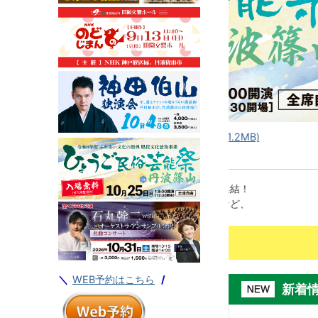
山(PDFファイル:1.2MB)
【生配信】佐渡裕と
化の祭典
まるで芸文センター
た伝統芸能が一堂に集結！
和太鼓や民謡、踊りなど、
ぜひご覧ください！
＼
WEB予約はこちら
/
新着