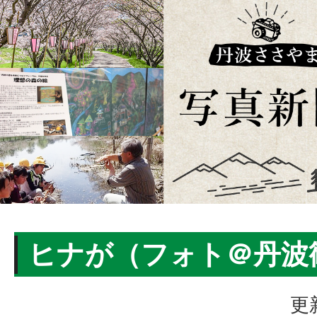
ヒナが（フォト＠丹波
更