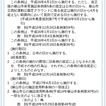
この条例は、平成16年4月1日から施行する。
ただし、改正
後の篠山市体育施設条例第5条の規定は公布の日から、篠山市
立西紀運動公園芝グラウンドに係る規定は施行の日から4月を
超えない範囲内において規則で定める日から施行する。
(平成16年教委規則第7号で平成16年9月1日から施
行)
附
則
(平成15年12月24日
条例第59号)
この条例は、平成16年1月1日から施行する。
附
則
(平成16年3月4日
条例第3号)
この条例は、平成16年4月1日から施行する。
附
則
(平成16年10月18日
条例第36号)
(施行期日)
1
この条例は、公布の日から施行する。
(経過措置)
2
この条例の施行の際現に旧条例の規定によりなされた処
分、手続その他の行為は、それぞれこの条例の相当規定に
よりしたものとみなす。
附
則
(平成16年12月14日
条例第42号)
(施行期日)
1
この条例は、平成17年4月1日から施行する。
(篠山市公の施設使用料条例の一部改正)
2
篠山市公の施設使用料条例
(平成14年篠山市条例第30号)
の
一部を次のように改正する。
〔次のよう〕略
附
則
(平成18年9月29日
条例第48号)
抄