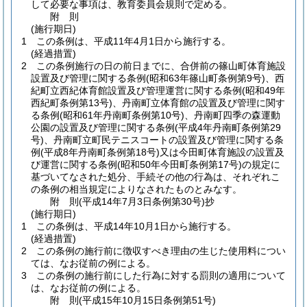
して必要な事項は、教育委員会規則で定める。
附
則
(施行期日)
1
この条例は、平成11年4月1日から施行する。
(経過措置)
2
この条例施行の日の前日までに、合併前の篠山町体育施設
設置及び管理に関する条例
(昭和63年篠山町条例第9号)
、西
紀町立西紀体育館設置及び管理運営に関する条例
(昭和49年
西紀町条例第13号)
、丹南町立体育館の設置及び管理に関す
る条例
(昭和61年丹南町条例第10号)
、丹南町四季の森運動
公園の設置及び管理に関する条例
(平成4年丹南町条例第29
号)
、丹南町立町民テニスコートの設置及び管理に関する条
例
(平成8年丹南町条例第18号)
又は今田町体育施設の設置及
び運営に関する条例
(昭和50年今田町条例第17号)
の規定に
基づいてなされた処分、手続その他の行為は、それぞれこ
の条例の相当規定によりなされたものとみなす。
附
則
(平成14年7月3日
条例第30号)
抄
(施行期日)
1
この条例は、平成14年10月1日から施行する。
(経過措置)
2
この条例の施行前に徴収すべき理由の生じた使用料につい
ては、なお従前の例による。
3
この条例の施行前にした行為に対する罰則の適用について
は、なお従前の例による。
附
則
(平成15年10月15日
条例第51号)