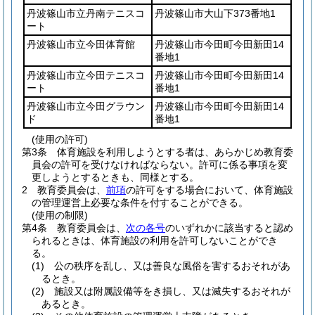
丹波篠山市立丹南テニスコ
丹波篠山市大山下373番地1
ート
丹波篠山市立今田体育館
丹波篠山市今田町今田新田14
番地1
丹波篠山市立今田テニスコ
丹波篠山市今田町今田新田14
ート
番地1
丹波篠山市立今田グラウン
丹波篠山市今田町今田新田14
ド
番地1
(使用の許可)
第3条
体育施設を利用しようとする者は、あらかじめ教育委
員会の許可を受けなければならない。
許可に係る事項を変
更しようとするときも、同様とする。
2
教育委員会は、
前項
の許可をする場合において、体育施設
の管理運営上必要な条件を付することができる。
(使用の制限)
第4条
教育委員会は、
次の各号
のいずれかに該当すると認め
られるときは、体育施設の利用を許可しないことができ
る。
(1)
公の秩序を乱し、又は善良な風俗を害するおそれがあ
るとき。
(2)
施設又は附属設備等をき損し、又は滅失するおそれが
あるとき。