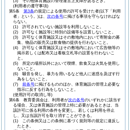
(3)
その他体育施設の管理運営上支障があるとき。
(利用者の遵守事項)
第5条
第3条
の規定による使用の許可を受けた者
(以下「利用
者」という。)
は、
次の各号
に掲げる事項を守らなければな
らない。
(1)
許可されていない施設等を利用しないこと。
(2)
許可なく施設等に特別の設備等を設置しないこと。
(3)
許可なく体育施設又はその敷地内において寄附金の募
集、物品の販売又は飲食物の提供を行わないこと。
(4)
許可なく体育施設又はその敷地内において広告物等の
掲示若しくは配布又は看板立札等の設置を行わないこ
と。
(5)
所定の場所以外において喫煙、飲食又は火気を使用し
ないこと。
(6)
騒音を発し、暴力を用いるなど他人に迷惑を及ぼす行
為をしないこと。
(7)
前各号
に掲げるもののほか、体育施設の管理上必要な
指示に反する行為をしないこと。
(使用許可の取消し等)
第6条
教育委員会は、利用者が
次の各号
のいずれかに該当す
る場合、又は体育施設の管理上特に必要があるときは、当
該許可に係る利用の条件を変更し、若しくは利用を停止
し、又は当該許可を取り消すことができる。
(1)
この条例又はこの条例に基づく規則等の規定に違反し
たとき。