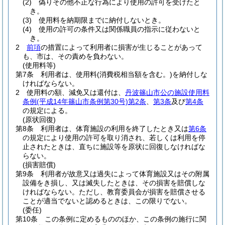
(2)
偽りその他不正な行為により使用の許可を受けたと
き。
(3)
使用料を納期限までに納付しないとき。
(4)
使用の許可の条件又は関係職員の指示に従わないと
き。
2
前項
の措置によって利用者に損害が生じることがあって
も、市は、その責めを負わない。
(使用料等)
第7条
利用者は、使用料
(消費税相当額を含む。)
を納付しな
ければならない。
2
使用料の額、減免又は還付は、
丹波篠山市公の施設使用料
条例
(平成14年篠山市条例第30号)
第2条
、
第3条
及び
第4条
の規定による。
(原状回復)
第8条
利用者は、体育施設の利用を終了したとき又は
第6条
の規定により使用の許可を取り消され、若しくは利用を停
止されたときは、直ちに施設等を原状に回復しなければな
らない。
(損害賠償)
第9条
利用者が故意又は過失によって体育施設又はその附属
設備をき損し、又は滅失したときは、その損害を賠償しな
ければならない。
ただし、教育委員会が損害を賠償させる
ことが適当でないと認めるときは、この限りでない。
(委任)
第10条
この条例に定めるもののほか、この条例の施行に関