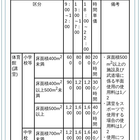
区分
9：
1
1
時
備考
00
3：
8
間
～1
00
：
単
2：
～1
00
価
00
7：
～
00
2
2
：
00
体育
小学
2
60
80
80
20
・床面積500
床面積400m
館
校等
0
0
0
0／
2
未満
m
以上の
(講
時
施設及び
堂)
間
武道場に
係る半面
2
90
1,2
1,2
30
床面積400m
使用の使
0
00
00
0／
2
以上500m
未
用料は1／
時
満
2
間
・講堂をス
2
1,2
1,6
1,6
40
床面積500m
ポーツで
00
00
00
0／
以上
使用する
時
場合の使
間
用料は1／
2
中学
2
1,2
1,6
1,6
40
床面積700m
・使用につ
校
00
00
00
0／
未満