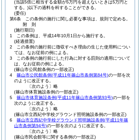
(当該5倍に相当する金額が5万円を超えないときは5万円と
する。)
以下の過料を科することができる。
(委任)
第6条
この条例の施行に関し必要な事項は、規則で定める。
附
則
(施行期日)
1
この条例は、平成14年10月1日から施行する。
(経過措置)
2
この条例の施行前に徴収すべき理由の生じた使用料につい
ては、なお従前の例による。
3
この条例の施行前にした行為に対する罰則の適用について
は、なお従前の例による。
(篠山市公民館条例の一部改正)
4
篠山市公民館条例
(平成11年篠山市条例第84号)
の一部を次
のように改正する。
〔次のよう〕略
(篠山市体育施設条例の一部改正)
5
篠山市体育施設条例
(平成11年篠山市条例第93号)
の一部を
次のように改正する。
〔次のよう〕略
(篠山市立西紀中学校グラウンド照明施設条例の一部改正)
6
篠山市立西紀中学校グラウンド照明施設条例
(平成11年篠
山市条例第94号)
の一部を次のように改正する。
〔次のよう〕略
(篠山市民会館等に関する条例の一部改正)