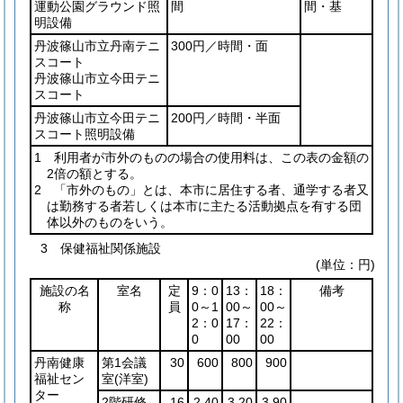
運動公園グラウンド照
間
間・基
明設備
丹波篠山市立丹南テニ
300円／時間・面
スコート
丹波篠山市立今田テニ
スコート
丹波篠山市立今田テニ
200円／時間・半面
スコート照明設備
1 利用者が市外のものの場合の使用料は、この表の金額の
2倍の額とする。
2 「市外のもの」とは、本市に居住する者、通学する者又
は勤務する者若しくは本市に主たる活動拠点を有する団
体以外のものをいう。
3 保健福祉関係施設
(単位：円)
施設の名
室名
定
9：0
13：
18：
備考
称
員
0～1
00～
00～
2：0
17：
22：
0
00
00
丹南健康
第1会議
30
600
800
900
福祉セン
室
(洋室)
ター
2階研修
16
2,40
3,20
3,90