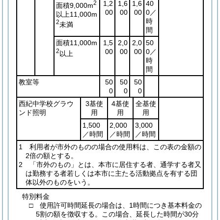
2
1,2
1,6
1,6
40
面積9,000m
00
00
00
0／
以上11,000m
時
2
未満
間
面積11,000m
1,5
2,0
2,0
50
2
00
00
00
0／
以上
時
間
教室等
50
50
50
0
0
0
西紀中学校グラウ
3基使
4基使
全基使
ンド照明
用
用
用
1,500
2,000
3,000
／時間
／時間
／時間
1 利用者が市外のものの場合の使用料は、この表の金額の
2倍の額とする。
2 「市外のもの」とは、本市に居住する者、通学する者又
は勤務する者若しくは本市に主たる活動拠点を有する団
体以外のものをいう。
特別料金
□ 使用許可時間延長の場合は、1時間につき基本料金の
5割の額を徴収する。この場合、延長した時間が30分