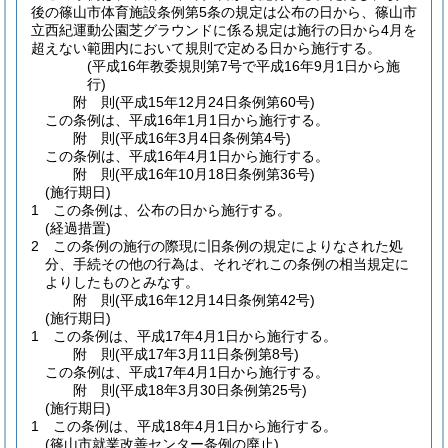
後の篠山市体育施設条例第5条の規定は公布の日から、篠山市
立西紀運動公園芝グラウンドに係る規定は施行の日から4月を
超えない範囲内において規則で定める日から施行する。
(平成16年教委規則第7号で平成16年9月1日から施
行)
附
則
(平成15年12月24日
条例第60号)
この条例は、平成16年1月1日から施行する。
附
則
(平成16年3月4日
条例第4号)
この条例は、平成16年4月1日から施行する。
附
則
(平成16年10月18日
条例第36号)
(施行期日)
1
この条例は、公布の日から施行する。
(経過措置)
2
この条例の施行の際現に旧条例の規定によりなされた処
分、手続その他の行為は、それぞれこの条例の相当規定に
よりしたものとみなす。
附
則
(平成16年12月14日
条例第42号)
(施行期日)
1
この条例は、平成17年4月1日から施行する。
附
則
(平成17年3月11日
条例第8号)
この条例は、平成17年4月1日から施行する。
附
則
(平成18年3月30日
条例第25号)
(施行期日)
1
この条例は、平成18年4月1日から施行する。
(篠山市就業改善センター条例の廃止)