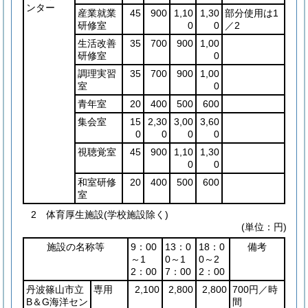
ンター
産業就業
45
900
1,10
1,30
部分使用は1
研修室
0
0
／2
生活改善
35
700
900
1,00
研修室
0
調理実習
35
700
900
1,00
室
0
青年室
20
400
500
600
集会室
15
2,30
3,00
3,60
0
0
0
0
視聴覚室
45
900
1,10
1,30
0
0
和室研修
20
400
500
600
室
2 体育厚生施設(学校施設除く)
(単位：円)
施設の名称等
9：00
13：0
18：0
備考
～1
0～1
0～2
2：00
7：00
2：00
丹波篠山市立
専用
2,100
2,800
2,800
700円／時
B＆G海洋セン
間