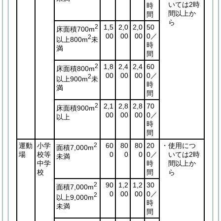
いては2時
時
間以上か
間
ら
2
1,5
2,0
2,0
50
床面積700m
00
00
00
0／
2
以上800m
未
時
満
間
2
1,8
2,4
2,4
60
床面積800m
00
00
00
0／
2
以上900m
未
時
満
間
2
2,1
2,8
2,8
70
床面積900m
00
00
00
0／
以上
時
間
運動
小学
2
60
80
80
20
・使用につ
面積7,000m
場
校等
0
0
0
0／
いては2時
未満
中学
時
間以上か
校
間
ら
2
90
1,2
1,2
30
面積7,000m
0
00
00
0／
2
以上9,000m
時
未満
間