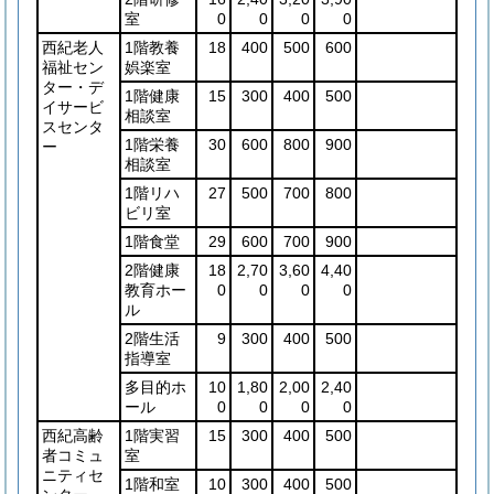
室
0
0
0
0
西紀老人
1階教養
18
400
500
600
福祉セン
娯楽室
ター・デ
1階健康
15
300
400
500
イサービ
相談室
スセンタ
1階栄養
30
600
800
900
ー
相談室
1階リハ
27
500
700
800
ビリ室
1階食堂
29
600
700
900
2階健康
18
2,70
3,60
4,40
教育ホー
0
0
0
0
ル
2階生活
9
300
400
500
指導室
多目的ホ
10
1,80
2,00
2,40
ール
0
0
0
0
西紀高齢
1階実習
15
300
400
500
者コミュ
室
ニティセ
1階和室
10
300
400
500