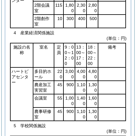
ンター
2階会議
115
1,80
2,30
2,80
室
0
0
0
2階創作
10
300
400
500
室
4 産業経済関係施設
(単位：円)
施設の名
室名
定
9：0
13：
18：
備考
称
員
0～1
00～
00～
2：0
17：
22：
0
00
00
ハートピ
多目的ホ
22
3,00
4,00
4,80
アセンタ
ール
0
0
0
0
ー
農産加工
45
900
1,10
1,30
実習室
0
0
会議室
55
1,00
1,40
1,60
0
0
0
農事研修
45
900
1,10
1,30
室
0
0
5 学校関係施設
(単位：円)