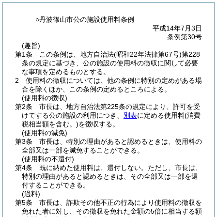
○丹波篠山市公の施設使用料条例
平成14年7月3日
条例第30号
(趣旨)
第1条
この条例は、地方自治法
(昭和22年法律第67号)
第228
条の規定に基づき、公の施設の使用料の徴収に関して必要
な事項を定めるものとする。
2
使用料の徴収については、他の条例に特別の定めがある場
合を除くほか、この条例の定めるところによる。
(使用料の徴収)
第2条
市長は、地方自治法第225条の規定により、許可を受
けてする公の施設の利用につき、
別表
に定める使用料
(消費
税相当額を含む。)
を徴収する。
(使用料の減免)
第3条
市長は、特別の理由があると認めるときは、使用料の
全部又は一部を減免することができる。
(使用料の不還付)
第4条
既に納めた使用料は、還付しない。
ただし、市長は、
特別の理由があると認めるときは、その全部又は一部を還
付することができる。
(過料)
第5条
市長は、詐欺その他不正の行為により使用料の徴収を
免れた者に対し、その徴収を免れた金額の5倍に相当する額