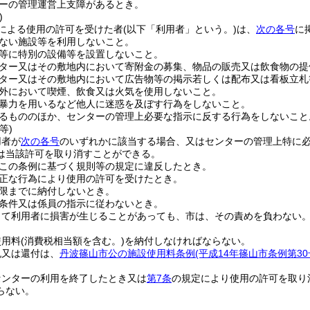
ーの管理運営上支障があるとき。
)
による使用の許可を受けた者
(以下「利用者」という。)
は、
次の各号
に
ない施設等を利用しないこと。
等に特別の設備等を設置しないこと。
ター又はその敷地内において寄附金の募集、物品の販売又は飲食物の提
ター又はその敷地内において広告物等の掲示若しくは配布又は看板立札
外において喫煙、飲食又は火気を使用しないこと。
暴力を用いるなど他人に迷惑を及ぼす行為をしないこと。
るもののほか、センターの管理上必要な指示に反する行為をしないこと
等)
用者が
次の各号
のいずれかに該当する場合、又はセンターの管理上特に
は当該許可を取り消すことができる。
この条例に基づく規則等の規定に違反したとき。
正な行為により使用の許可を受けたとき。
限までに納付しないとき。
条件又は係員の指示に従わないとき。
って利用者に損害が生じることがあっても、市は、その責めを負わない
使用料
(消費税相当額を含む。)
を納付しなければならない。
免又は還付は、
丹波篠山市公の施設使用料条例
(平成14年篠山市条例第30
センターの利用を終了したとき又は
第7条
の規定により使用の許可を取り
らない。