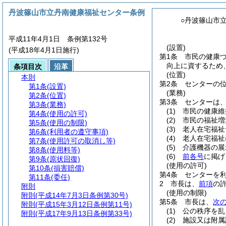
丹波篠山市立丹南健康福祉センター条例
○丹波篠山市
平成11年4月1日 条例第132号
(設置)
(平成18年4月1日施行)
第1条
市民の健康
向上に資するため
条項目次
沿革
(位置)
本則
第2条
センターの位
第1条
(設置)
(業務)
第2条
(位置)
第3条
センターは
第3条
(業務)
(1)
市民の健康維
第4条
(使用の許可)
(2)
市民の福祉増
第5条
(使用の制限)
(3)
老人在宅福祉
第6条
(利用者の遵守事項)
(4)
老人在宅福祉
第7条
(使用許可の取消し等)
(5)
介護機器の展
第8条
(使用料等)
(6)
前各号
に掲げ
第9条
(原状回復)
(使用の許可)
第10条
(損害賠償)
第4条
センターを
第11条
(委任)
2
市長は、
前項
の
附則
(使用の制限)
附則
(平成14年7月3日条例第30号)
第5条
市長は、
次
附則
(平成15年3月12日条例第11号)
(1)
公の秩序を乱
附則
(平成17年9月13日条例第33号)
(2)
施設又は附属