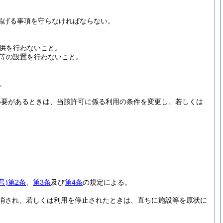
掲げる事項を守らなければならない。
供を行わないこと。
等の設置を行わないこと。
。
必要があるときは、当該許可に係る利用の条件を変更し、若しくは
。
号)
第2条
、
第3条
及び
第4条
の規定による。
消され、若しくは利用を停止されたときは、直ちに施設等を原状に