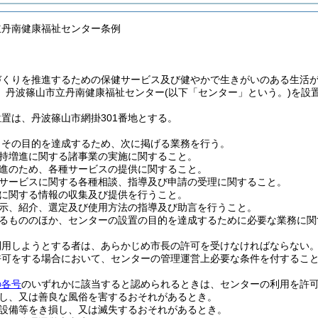
立丹南健康福祉センター条例
づくりを推進するための保健サービス及び健やかで生きがいのある生活
、丹波篠山市立丹南健康福祉センター
(以下「センター」という。)
を設
置は、丹波篠山市網掛301番地とする。
、その目的を達成するため、次に掲げる業務を行う。
持増進に関する諸事業の実施に関すること。
進のため、各種サービスの提供に関すること。
サービスに関する各種相談、指導及び申請の受理に関すること。
に関する情報の収集及び提供を行うこと。
示、紹介、選定及び使用方法の指導及び助言を行うこと。
るもののほか、センターの設置の目的を達成するために必要な業務に関
利用しようとする者は、あらかじめ市長の許可を受けなければならない
許可をする場合において、センターの管理運営上必要な条件を付するこ
の各号
のいずれかに該当すると認められるときは、センターの利用を許
し、又は善良な風俗を害するおそれがあるとき。
設備等をき損し、又は滅失するおそれがあるとき。