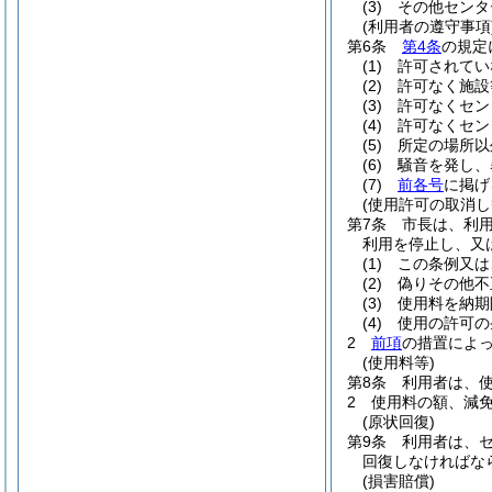
(3)
その他センタ
(利用者の遵守事項
第6条
第4条
の規定
(1)
許可されてい
(2)
許可なく施設
(3)
許可なくセン
(4)
許可なくセン
(5)
所定の場所以
(6)
騒音を発し、
(7)
前各号
に掲げ
(使用許可の取消し
第7条
市長は、利
利用を停止し、又
(1)
この条例又は
(2)
偽りその他不
(3)
使用料を納期
(4)
使用の許可の
2
前項
の措置によ
(使用料等)
第8条
利用者は、
2
使用料の額、減
(原状回復)
第9条
利用者は、
回復しなければな
(損害賠償)