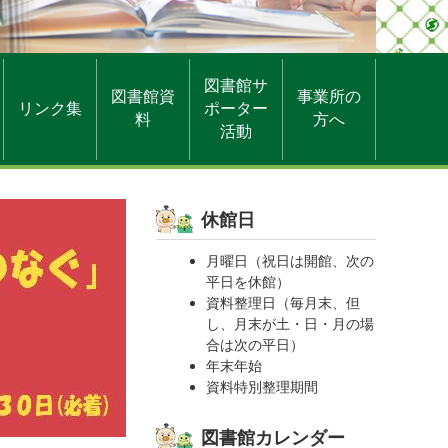
図書館サ
図書館資
事業所の
リンク集
ポーター
料
方へ
活動
休館日
月曜日（祝日は開館、次の
平日を休館）
資料整理日（毎月末、但
し、月末が土・日・月の場
合は次の平日）
年末年始
資料特別整理期間
図書館カレンダー
応募