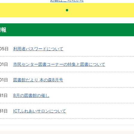
情報
05日
利用者パスワードについて
01日
市民センター図書コーナーの特集と図書について
01日
図書館だより 本の森8月号
31日
8月の図書館の催し
31日
ICTふれあいサロンについて