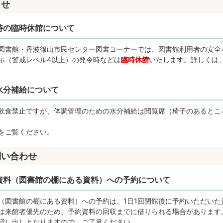
らせ
時の臨時休館について
図書館・丹波篠山市民センター図書コーナーでは、図書館利用者の安全
示（警戒レベル4以上）の発令時などは
臨時休館
いたします。詳しくは
水分補給について
飲食禁止ですが、体調管理のための水分補給は閲覧席（椅子のあるとこ
をご覧ください。
問い合わせ
資料（図書館の棚にある資料）への予約について
（図書館の棚にある資料）への予約は、1日1回閉館後に予約いただいた
は来館者優先のため、予約資料の回収までに借りられる場合があります
貸し出しとなりますので、ご了承ください。