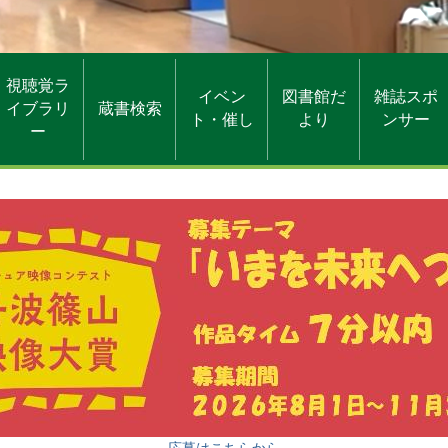
視聴覚ラ
イベン
図書館だ
雑誌スポ
イブラリ
蔵書検索
ト・催し
より
ンサー
ー
応募はこちらから