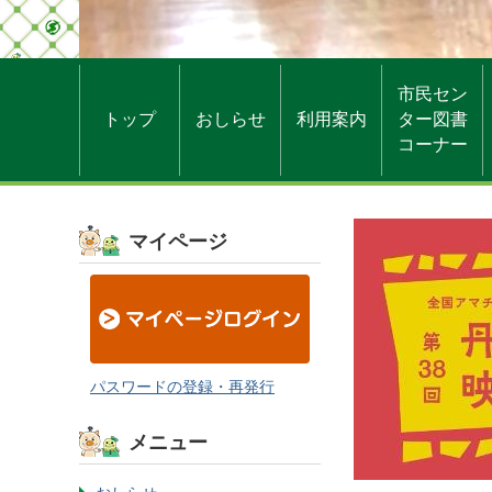
市民セン
トップ
おしらせ
利用案内
ター図書
コーナー
マイページ
パスワードの登録・再発行
メニュー
から