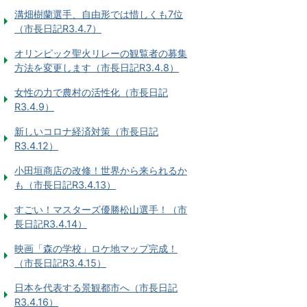
溝畑樹蘭選手、自由形では惜しくも7位
（市長日記R3.4.7）
オリンピック聖火リレーの観覧者の募集
方法を変更します（市長日記R3.4.8）
女性の力で農村の活性化（市長日記
R3.4.9）
新しいコロナ経済対策（市長日記
R3.4.12）
小田垣商店の改修！世界から来られるか
も（市長日記R3.4.13）
すごい！マスターズ優勝松山選手！（市
長日記R3.4.14）
映画「森の学校」ロケ地マップ完成！
（市長日記R3.4.15）
日本を代表する景観都市へ（市長日記
R3.4.16）