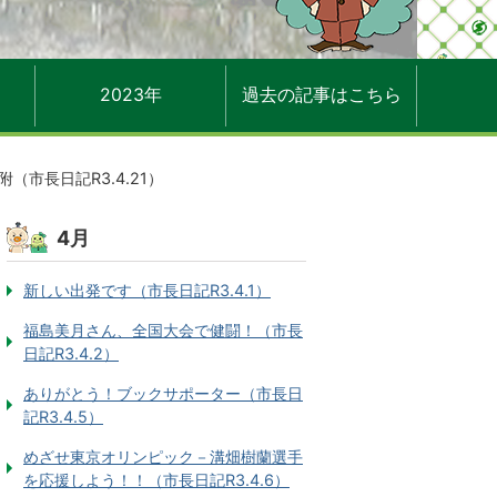
2023年
過去の記事はこちら
（市長日記R3.4.21）
4月
新しい出発です（市長日記R3.4.1）
福島美月さん、全国大会で健闘！（市長
日記R3.4.2）
ありがとう！ブックサポーター（市長日
記R3.4.5）
めざせ東京オリンピック－溝畑樹蘭選手
を応援しよう！！（市長日記R3.4.6）