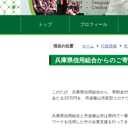
トップ
プロフィール
現在の位置
ホーム
行政情報
市
兵庫県信用組合からのご寄附
このたび、兵庫県信用組合から、寄附金付S
あたる20万円を、丹波篠山市新型コロナ
兵庫県信用組合と丹波篠山市は県内で一番
ワークを活用した中小企業支援を行ってき