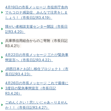
4月19日の市長メッセージ 市役所庁舎内
でもコロナ感染症、みんなで注意をしま
しょう！（市長日記R3.4.19）
障がい者相談支援センター開設（市長日
記R3.4.20）
兵庫県信用組合からのご寄附（市長日記
R3.4.21）
4月22日の市長メッセージ 三たび緊急事
態宣言へ（市長日記R3.4.22）
JR西日本とお試し移住プロジェクト（市
長日記R3.4.23）
4月26日の市長メッセージ これで最後に
3度目の緊急事態宣言（市長日記
R3.4.26）
ごめんくさい！悲しいじゃあ～りません
か！！（市長日記R3.4.27）