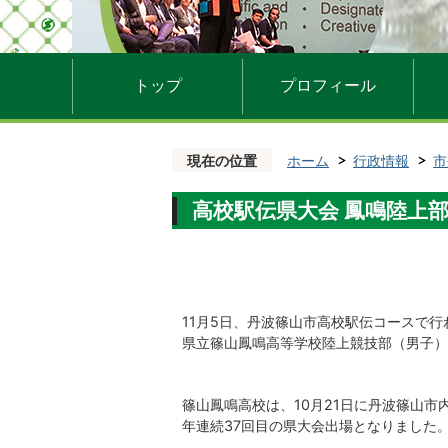
トップ
プロフィール
現在の位置
ホーム
行政情報
市
高校駅伝県大会 鳳鳴陸上部（
11月5日、丹波篠山市高校駅伝コースで行
県立篠山鳳鳴高等学校陸上競技部（男子）
篠山鳳鳴高校は、10月21日に丹波篠山市
年連続37回目の県大会出場となりました