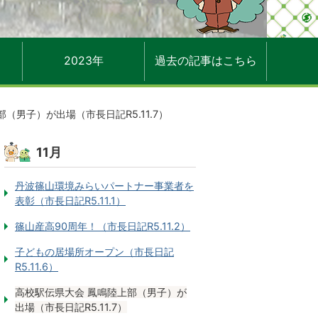
2023年
過去の記事はこちら
（男子）が出場（市長日記R5.11.7）
11月
丹波篠山環境みらいパートナー事業者を
表彰（市長日記R5.11.1）
篠山産高90周年！（市長日記R5.11.2）
子どもの居場所オープン（市長日記
R5.11.6）
高校駅伝県大会 鳳鳴陸上部（男子）が
出場（市長日記R5.11.7）