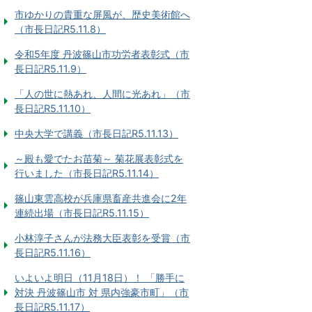
市ゆかりの貴重な屏風が、歴史美術館へ
（市長日記R5.11.8）
令和5年度 丹波篠山市功労者表彰式（市
長日記R5.11.9）
「人の世に熱あれ、人間に光あれ」（市
長日記R5.11.10）
中央大学で講義（市長日記R5.11.13）
～殿も愛でたお苗菊～ 菊花展表彰式を
行いました（市長日記R5.11.14）
篠山東雲高校が兵庫県畜産共進会に2年
連続出場（市長日記R5.11.15）
小林淳子さんが法務大臣表彰を受賞（市
長日記R5.11.16）
いよいよ明日（11月18日）！ 「勝手に
対決 丹波篠山市 対 県内強豪市町」（市
長日記R5.11.17）