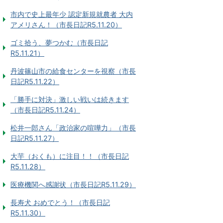
市内で史上最年少 認定新規就農者 大内
アメリさん！（市長日記R5.11.20）
ゴミ拾う、夢つかむ（市長日記
R5.11.21）
丹波篠山市の給食センターを視察（市長
日記R5.11.22）
「勝手に対決」激しい戦いは続きます
（市長日記R5.11.24）
松井一郎さん「政治家の喧嘩力」（市長
日記R5.11.27）
大芋（おくも）に注目！！（市長日記
R5.11.28）
医療機関へ感謝状（市長日記R5.11.29）
長寿犬 おめでとう！（市長日記
R5.11.30）