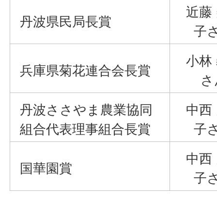
近藤
丹波県民局長賞
子
小林
兵庫県菊花連合会長賞
さ
丹波ささやま農業協同
中西
組合代表理事組合長賞
子
中西
国華園賞
子