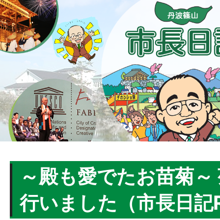
～殿も愛でたお苗菊～
行いました（市長日記R5.