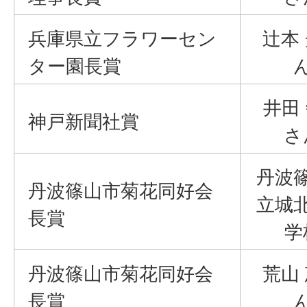
兵庫県立フラワーセン
辻本
ター園長賞
井田
神戸新聞社賞
さ
丹波
丹波篠山市菊花同好会
立城
長賞
学
丹波篠山市菊花同好会
荒山
長賞