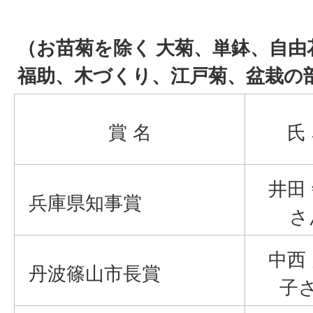
（お苗菊を除く 大菊、単鉢、自由
福助、木づくり、江戸菊、盆栽の
賞 名
氏
井田
兵庫県知事賞
さ
中西
丹波篠山市長賞
子