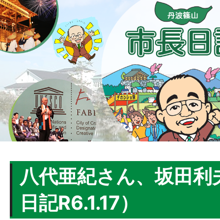
八代亜紀さん、坂田利
日記R6.1.17）