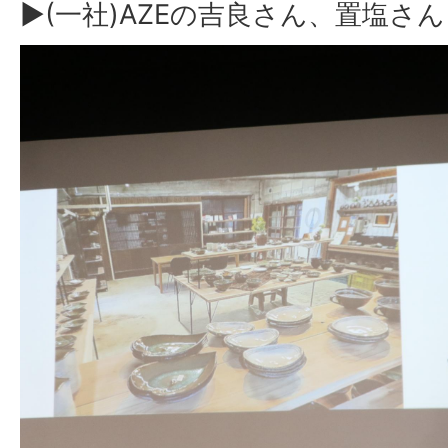
▶(一社)AZEの吉良さん、置塩さん