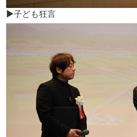
▶子ども狂言