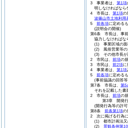
3
事業者は、
第1項
明しなければなら
4
市長は、
第1項
の
波篠山市土地利用
5
前各項
に定める
(説明会の開催)
第6条
市長は、事
協力しなければな
(1)
事業区域の面
(2)
風俗営業等の
(3)
その他市長が
2
市民は、
前項
の
3
市民は、
前2項
に
4
事業者は、
第1項
5
前各項
に定める
(事前協議の回答等
第7条
市長は、
第5
それを記載した書
2
市長は、
前項
の
第3章
開発
(開発行為等の許可
第8条
前条第1項
の
2
次に掲げる行為
(1)
都市計画法又
(2)
景観条例第1