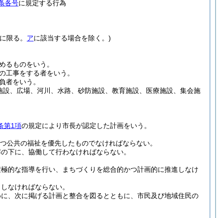
0条各号
に規定する行為
為に限る。
ア
に該当する場合を除く。)
めるものをいう。
の工事をする者をいう。
負者をいう。
施設、広場、河川、水路、砂防施設、教育施設、医療施設、集会施
条第1項
の規定により市長が認定した計画をいう。
つ公共の福祉を優先したものでなければならない。
解の下に、協働して行わなければならない。
積極的な指導を行い、まちづくりを総合的かつ計画的に推進しなけ
力しなければならない。
めに、次に掲げる計画と整合を図るとともに、市民及び地域住民の