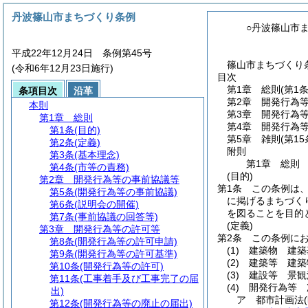
丹波篠山市まちづくり条例
○丹波篠山市
平成22年12月24日 条例第45号
篠山市まちづくり条
(令和6年12月23日施行)
目次
第1章
総則
(第1
条項目次
沿革
第2章
開発行為
本則
第3章
開発行為
第1章
総則
第4章
開発行為
第1条
(目的)
第5章
雑則
(第1
第2条
(定義)
附則
第3条
(基本理念)
第1章
総則
第4条
(市等の責務)
(目的)
第2章
開発行為等の事前協議等
第1条
この条例は
第5条
(開発行為等の事前協議)
に掲げるまちづく
第6条
(説明会の開催)
を図ることを目的
第7条
(事前協議の回答等)
(定義)
第3章
開発行為等の許可等
第2条
この条例に
第8条
(開発行為等の許可申請)
(1)
建築物 建築
第9条
(開発行為等の許可基準)
(2)
建築等 建築
第10条
(開発行為等の許可)
(3)
建設等 景観
第11条
(工事着手及び工事完了の届
(4)
開発行為等 
出)
ア
都市計画法
第12条
(開発行為等の廃止の届出)