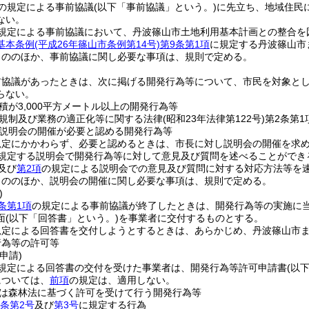
の規定による事前協議
(以下「事前協議」という。)
に先立ち、地域住民
ない。
規定による事前協議において、丹波篠山市土地利用基本計画との整合を
基本条例
(平成26年篠山市条例第14号)
第9条第1項
に規定する丹波篠山市
もののほか、事前協議に関し必要な事項は、規則で定める。
前協議があったときは、次に掲げる開発行為等について、市民を対象と
らない。
積が3,000平方メートル以上の開発行為等
規制及び業務の適正化等に関する法律
(昭和23年法律第122号)
第2条第
説明会の開催が必要と認める開発行為等
規定にかかわらず、必要と認めるときは、市長に対し説明会の開催を求
規定する説明会で開発行為等に対して意見及び質問を述べることができ
及び
第2項
の規定による説明会での意見及び質問に対する対応方法等を
もののほか、説明会の開催に関し必要な事項は、規則で定める。
)
条第1項
の規定による事前協議が終了したときは、開発行為等の実施に
面
(以下「回答書」という。)
を事業者に交付するものとする。
規定による回答書を交付しようとするときは、あらかじめ、丹波篠山市
行為等の許可等
申請)
規定による回答書の交付を受けた事業者は、開発行為等許可申請書
(以
については、
前項
の規定は、適用しない。
は森林法に基づく許可を受けて行う開発行為等
0条第2号
及び
第3号
に規定する行為