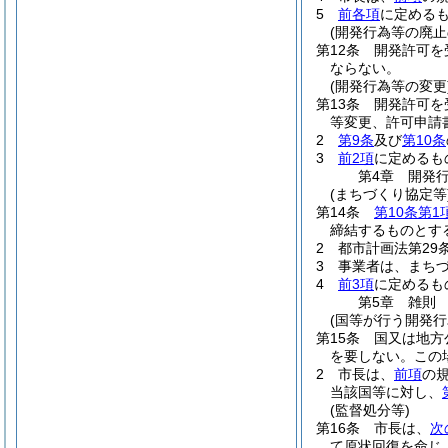
5
前各項
に定める
(開発行為等の廃止
第12条
開発許可を
ならない。
(開発行為等の変更
第13条
開発許可を
等変更、許可申請
2
第9条
及び
第10条
3
前2項
に定めるも
第4章
開発
(まちづくり協定等
第14条
第10条第1
締結するものとす
2
都市計画法第29
3
事業者は、まち
4
前3項
に定めるも
第5章
雑則
(国等が行う開発行
第15条
国又は地方
を要しない。
この
2
市長は、
前項
の
当該国等に対し、
(監督処分等)
第16条
市長は、
次
て原状回復を命じ