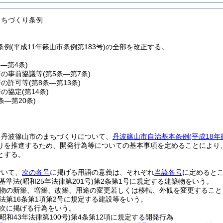
まちづくり条例
例(平成11年篠山市条例第183号)の全部を改正する。
条―第4条)
等の事前協議等
(第5条―第7条)
等の許可等
(第8条―第13条)
等の協定
(第14条)
5条―第20条)
、丹波篠山市のまちづくりについて、
丹波篠山市自治基本条例
(平成18
りを推進するため、開発行為等についての基本事項を定めることにより
とする。
おいて、
次の各号
に掲げる用語の意義は、それぞれ
当該各号
に定めると
基準法
(昭和25年法律第201号)
第2条第1号に規定する建築物をいう。
物の新築、増築、改築、用途の変更若しくは移転、外観を変更すること
法第16条第1項第2号に規定する建設等をいう。
次に掲げる行為をいう。
(昭和43年法律第100号)
第4条第12項に規定する開発行為