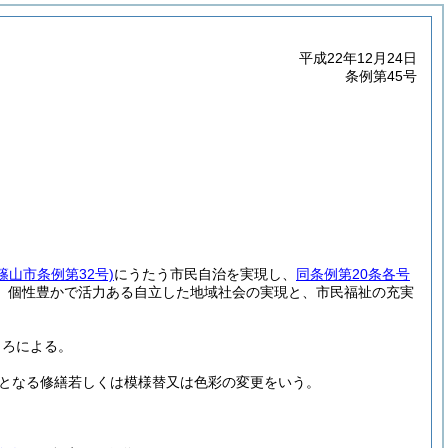
平成22年12月24日
条例第45号
年篠山市条例第32号)
にうたう市民自治を実現し、
同条例第20条各号
、個性豊かで活力ある自立した地域社会の実現と、市民福祉の充実
ころによる。
となる修繕若しくは模様替又は色彩の変更をいう。