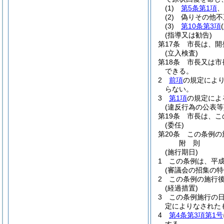
(1)
第5条第1項
、
(2)
偽りその他不
(3)
第10条第3項
(
(指導又は勧告)
第17条
市長は、開
(立入検査)
第18条
市長又は市
できる。
2
前項
の規定によ
らない。
3
第1項
の規定によ
(違反行為の公表等
第19条
市長は、こ
(委任)
第20条
この条例の
附
則
(施行期日)
1
この条例は、平成
(審議会の招集の特
2
この条例の施行
(経過措置)
3
この条例施行の
定によりなされた
4
第4条第3項第1号