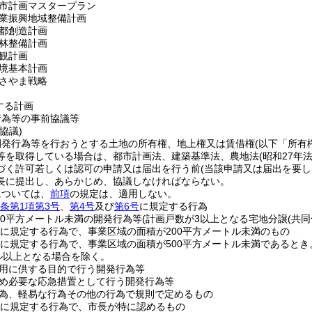
市計画マスタープラン
業振興地域整備計画
都創造計画
林整備計画
観計画
境基本計画
さやま戦略
する計画
行為等の事前協議等
協議)
開発行為等を行おうとする土地の所有権、地上権又は賃借権
(以下「所有
等を取得している場合は、都市計画法、建築基準法、農地法
(昭和27年法
づく許可若しくは認可の申請又は届出を行う前
(当該申請又は届出を要
長に提出し、あらかじめ、協議しなければならない。
については、
前項
の規定は、適用しない。
条第1項第3号
、
第4号
及び
第6号
に規定する行為
00平方メートル未満の開発行為等
(計画戸数が3以上となる宅地分譲
(共
に規定する行為で、事業区域の面積が200平方メートル未満のもの
に規定する行為で、事業区域の面積が500平方メートル未満であるとき
トル以上となる場合を除く。
用に供する目的で行う開発行為等
め必要な応急措置として行う開発行為等
為、軽易な行為その他の行為で規則で定めるもの
に規定する行為で、市長が特に認めるもの