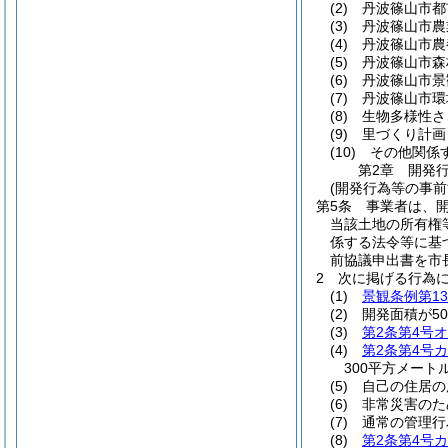
(2)
丹波篠山市都
(3)
丹波篠山市農
(4)
丹波篠山市農
(5)
丹波篠山市森
(6)
丹波篠山市景
(7)
丹波篠山市環
(8)
生物多様性さ
(9)
里づくり計画
(10)
その他関係
第2章
開発
(開発行為等の事前
第5条
事業者は、
当該土地の所有権
係する法令等に基
前協議申出書を市
2
次に掲げる行為
(1)
景観条例第13
(2)
開発面積が5
(3)
第2条第4号オ
(4)
第2条第4号カ
300平方メー
(5)
自己の住居の
(6)
非常災害のた
(7)
通常の管理行
(8)
第2条第4号カ