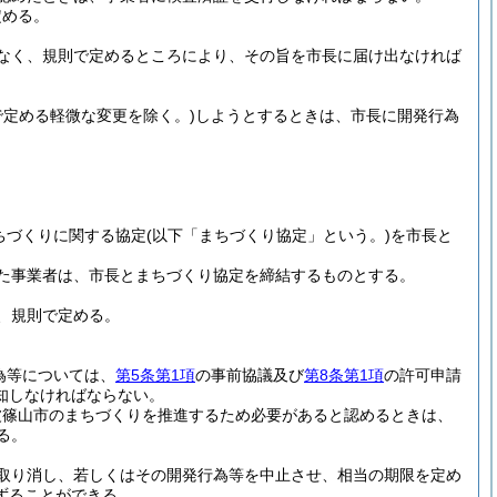
定める。
なく、規則で定めるところにより、その旨を市長に届け出なければ
で定める軽微な変更を除く。)
しようとするときは、市長に開発行為
ちづくりに関する協定
(以下「まちづくり協定」という。)
を市長と
受けた事業者は、市長とまちづくり協定を締結するものとする。
。
、規則で定める。
為等については、
第5条第1項
の事前協議及び
第8条第1項
の許可申請
知しなければならない。
波篠山市のまちづくりを推進するため必要があると認めるときは、
る。
取り消し、若しくはその開発行為等を中止させ、相当の期限を定め
ずることができる。