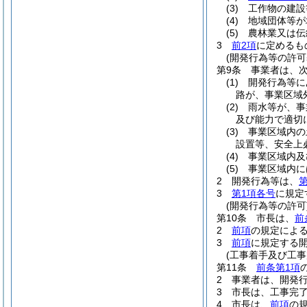
(3)
工作物の建設
(4)
地域団体等が
(5)
農林業又は伝
3
前2項
に定めるも
(開発行為等の許可
第9条
事業者は、
(1)
開発行為等に
路が、事業区域
(2)
雨水等が、事
及び能力で適切
(3)
事業区域内の
設置等、安全上
(4)
事業区域内及
(5)
事業区域内に
2
開発行為等は、
第
3
第1項各号
に規定
(開発行為等の許可
第10条
市長は、
前
2
前項
の規定によ
3
前項
に規定する
(工事着手及び工事
第11条
前条第1項
2
事業者は、開発
3
市長は、工事完
4
市長は、
前項
の