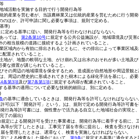
等
地域活動を実施する目的で行う開発行為等
統的産業を営む者が、当該農林業又は伝統的産業を営むために行う開発
ののほか、許可申請に関し必要な事項は、規則で定める。
基準)
次に定める基準に従い、開発行為等を行わなければならない。
あっては、
第2条第10号
に規定する公共公益施設が、地域環境及び災害
外の相当規模の道路に接続するよう計画されていること。
業区域内から有効に排出されるとともに、その排出によって事業区域及
に配置されていること。
土地が、地盤の軟弱な土地、がけ崩れ又は出水のおそれが多い土地及び
必要な措置が講じられていること。
びその周辺の地域環境を保全するため、造成面が自然地形や周辺景観と
は、周辺の歴史的に形成されてきた樹木による緑化手法を基にし、必要
4条第3項
及び
第7条第1項
に規定する内容が配慮されていること。
する基準の適用について必要な技術的細目は、別に定める。
)
条
の基準に適合しているときは、開発行為等を許可しなければならない
る許可
(以下「開発許可」という。)
は、規則で定める開発行為等許可書を
開発行為等許可書には、個性豊かで活力ある自立した地域社会の実現と
完了の届出)
の規定による開発許可を受けた事業者は、開発行為等に着手する前に、
行為等が完了したときは、工事完了届を市長に提出し、検査を受けなけ
了届を受理したときは、遅滞なく、検査を実施しなければならない。
規定による検査をした場合において、
第9条
に規定する基準に適合すると