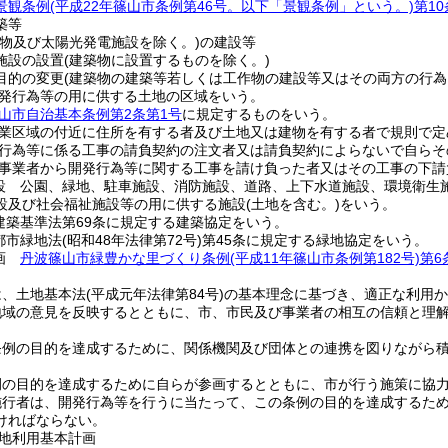
景観条例
(平成22年篠山市条例第46号。以下「景観条例」という。)
第1
築等
築物及び太陽光発電施設を除く。)
の建設等
施設の設置
(建築物に設置するものを除く。)
目的の変更
(建築物の建築等若しくは工作物の建設等又はその両方の行
発行為等の用に供する土地の区域をいう。
山市自治基本条例第2条第1号
に規定するものをいう。
業区域の付近に住所を有する者及び土地又は建物を有する者で規則で定
行為等に係る工事の請負契約の注文者又は請負契約によらないで自らそ
事業者から開発行為等に関する工事を請け負った者又はその工事の下請
設 公園、緑地、駐車施設、消防施設、道路、上下水道施設、環境衛生
設及び社会福祉施設等の用に供する施設
(土地を含む。)
をいう。
建築基準法第69条に規定する建築協定をいう。
都市緑地法
(昭和48年法律第72号)
第45条に規定する緑地協定をいう。
計画
丹波篠山市緑豊かな里づくり条例
(平成11年篠山市条例第182号)
第6
は、土地基本法
(平成元年法律第84号)
の基本理念に基づき、適正な利用か
地域の意見を反映するとともに、市、市民及び事業者の相互の信頼と理
条例の目的を達成するために、関係機関及び団体との連携を図りながら
例の目的を達成するために自らが参画するとともに、市が行う施策に協
施行者は、開発行為等を行うに当たって、この条例の目的を達成するた
ければならない。
地利用基本計画