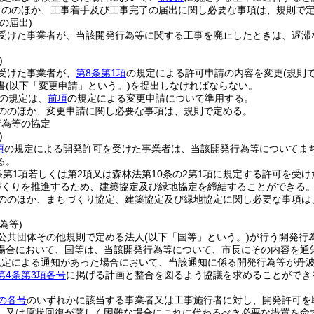
もののほか、工事着手及び工事完了の届出に関し必要な事項は、規則で
の届出)
受けた事業者が、当該開発行為等に関する工事を廃止したときは、遅滞
)
受けた事業者が、
第8条第1項
の規定による許可申請の内容を変更
(規則
書
(以下「変更申請」という。)
を提出しなければならない。
の規定は、
前項
の規定による変更申請について準用する。
ののほか、変更申請に関し必要な事項は、規則で定める。
行為等の協定
)
項
の規定による開発許可を受けた事業者は、当該開発行為等についてま
る。
条第1項若しくは第2項又は森林法第10条の2第1項に規定する許可を
づくりを推進するため、建築協定及び緑地協定を締結することができる
ののほか、まちづくり協定、建築協定及び緑地協定に関し必要な事項は
為等)
公共団体その他規則で定める法人
(以下「国等」という。)
が行う開発行
場合において、国等は、当該開発行為等について、市長にその内容を通
規定による通知があった場合において、当該通知に係る開発行為等が丹
第4条第3項各号
に掲げる計画と整合を図るよう協議を求めることができ
の各号
のいずれかに該当する事業者又は工事施行者に対し、開発許可を
、又は原状回復が著しく困難な場合にこれに代わるべき必要な措置を命