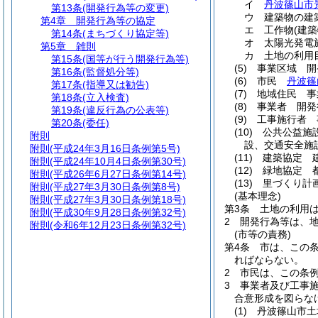
イ
丹波篠山市
第13条
(開発行為等の変更)
ウ
建築物の建
第4章
開発行為等の協定
エ
工作物
(建
第14条
(まちづくり協定等)
オ
太陽光発電
第5章
雑則
カ
土地の利用
第15条
(国等が行う開発行為等)
(5)
事業区域 開
第16条
(監督処分等)
(6)
市民
丹波篠
第17条
(指導又は勧告)
(7)
地域住民 事
第18条
(立入検査)
(8)
事業者 開発
第19条
(違反行為の公表等)
(9)
工事施行者 
第20条
(委任)
(10)
公共公益施
附則
設、交通安全施
附則
(平成24年3月16日条例第5号)
(11)
建築協定 
附則
(平成24年10月4日条例第30号)
(12)
緑地協定 
附則
(平成26年6月27日条例第14号)
(13)
里づくり
附則
(平成27年3月30日条例第8号)
(基本理念)
附則
(平成27年3月30日条例第18号)
第3条
土地の利用
附則
(平成30年9月28日条例第32号)
2
開発行為等は、
附則
(令和6年12月23日条例第32号)
(市等の責務)
第4条
市は、この
ればならない。
2
市民は、この条
3
事業者及び工事
合意形成を図らな
(1)
丹波篠山市土