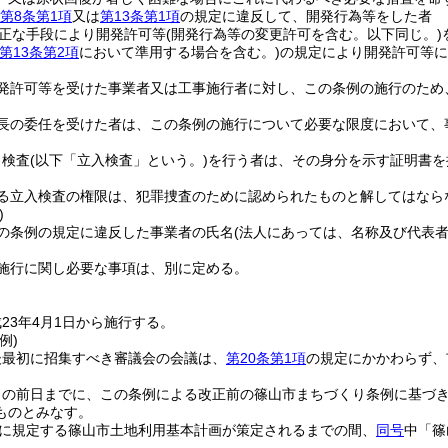
第8条第1項
又は
第13条第1項
の規定に違反して、開発行為等をした者
正な手段により開発許可等
(開発行為等の変更許可を含む。以下同じ。)
第13条第2項
において準用する場合を含む。)
の規定により開発許可等に
発許可等を受けた事業者又は工事施行者に対し、この条例の施行のため
長の委任を受けた者は、この条例の施行について必要な限度において、
り検査
(以下「立入検査」という。)
を行う者は、その身分を示す証明書を
る立入検査の権限は、犯罪捜査のために認められたものと解してはなら
)
の条例の規定に違反した事業者の氏名
(法人にあっては、名称及び代表者
施行に関し必要な事項は、別に定める。
23年4月1日から施行する。
例)
後最初に招集すべき審議会の会議は、
第20条第1項
の規定にかかわらず、
日の前日までに、この条例による改正前の篠山市まちづくり条例に基づ
ものとみなす。
に規定する篠山市土地利用基本計画が策定されるまでの間、
同号
中「篠