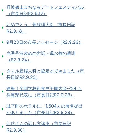
丹波篠山まちなみアートフェスティバル
（市長日記R2.9.17）
おめでとう！菅総理大臣（市長日記
R2.9.18）
9月23日の市長メッセージ（R2.9.23）
光秀丹波攻めの悲話－母お牧の遺訓
（R2.9.24）
タマル産婦人科と協定ができました（市
長日記R2.9.25）
速報！全国学校給食甲子園大会-今年も
兵庫県代表に（市長日記R2.9.28）
城下町のホテルに、1,504人の署名提出
がありました（市長日記R2.9.29）
お坊さんの話し方講座（市長日記
R2.9.30）