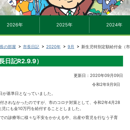
2026年
2025年
2024年
長の部屋
市長日記
2020年
9月
新生児特別定額給付金（市長
記R2.9.9）
更新日：2020年09月09日
令和2年9月9日
7日が基準日となっていました。
付されなかったのですが、市のコロナ対策として、令和2年4月28
生児にも金10万円を給付することとしました。
での診療等に様々な不安をかかえる中、出産や育児を行なう子育