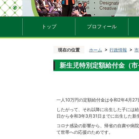
トップ
プロフィール
現在の位置
ホーム
行政情報
市
新生児特別定額給付金（市長日
一人10万円の定額給付金は令和2年4月2
したがって、それ以降に出生した子には給
日から令和3年3月31日までに出生した新
コロナ感染の影響から、帰省の自粛や病院
て世帯への応援のためです。