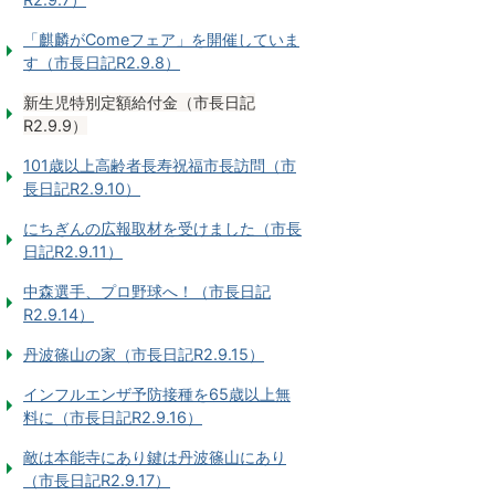
「麒麟がComeフェア」を開催していま
す（市長日記R2.9.8）
新生児特別定額給付金（市長日記
R2.9.9）
101歳以上高齢者長寿祝福市長訪問（市
長日記R2.9.10）
にちぎんの広報取材を受けました（市長
日記R2.9.11）
中森選手、プロ野球へ！（市長日記
R2.9.14）
丹波篠山の家（市長日記R2.9.15）
インフルエンザ予防接種を65歳以上無
料に（市長日記R2.9.16）
敵は本能寺にあり鍵は丹波篠山にあり
（市長日記R2.9.17）