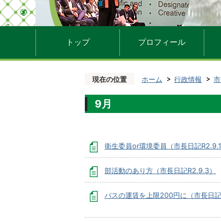
トップ
プロフィール
現在の位置
ホーム
行政情報
市
9月
衛生委員or環境委員（市長日記R2.9.
部活動のあり方（市長日記R2.9.3）
バスの運賃を上限200円に（市長日記R2