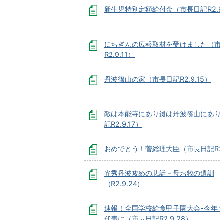
新生児特別定額給付金（市長日記R2.9
にちぎんの広報取材を受けました（
R2.9.11）
丹波篠山の家（市長日記R2.9.15）
敵は本能寺にあり鍵は丹波篠山にあ
記R2.9.17）
おめでとう！菅総理大臣（市長日記R2.
光秀丹波攻めの悲話－母お牧の遺訓
（R2.9.24）
速報！全国学校給食甲子園大会-今年
代表に（市長日記R2.9.28）