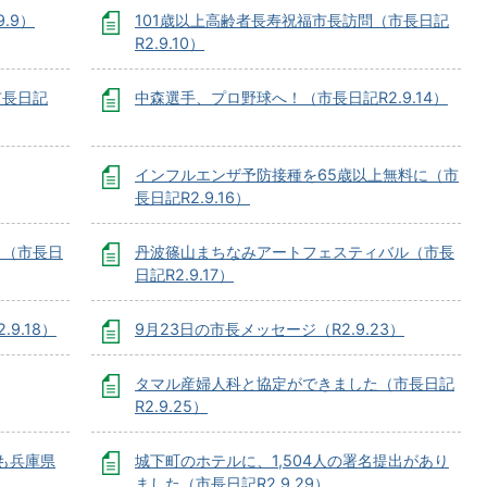
.9）
101歳以上高齢者長寿祝福市長訪問（市長日記
R2.9.10）
市長日記
中森選手、プロ野球へ！（市長日記R2.9.14）
インフルエンザ予防接種を65歳以上無料に（市
長日記R2.9.16）
り（市長日
丹波篠山まちなみアートフェスティバル（市長
日記R2.9.17）
9.18）
9月23日の市長メッセージ（R2.9.23）
タマル産婦人科と協定ができました（市長日記
R2.9.25）
も兵庫県
城下町のホテルに、1,504人の署名提出があり
ました（市長日記R2.9.29）