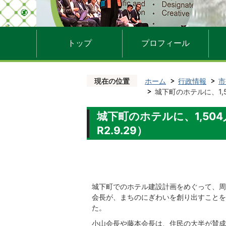
トップ
プロフィール
現在の位置
ホーム
行政情報
市
城下町のホテルに、1,
城下町のホテルに、1,5
R2.9.29）
城下町でのホテル建設計画をめぐって、周
会長が、まちのにぎわいを創り出すことを
た。
小山会長や藤本会長は、住民の大半が賛成