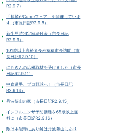
R2.9.7）
「麒麟がComeフェア」を開催していま
す（市長日記R2.9.8）
新生児特別定額給付金（市長日記
R2.9.9）
101歳以上高齢者長寿祝福市長訪問（市
長日記R2.9.10）
にちぎんの広報取材を受けました（市長
日記R2.9.11）
中森選手、プロ野球へ！（市長日記
R2.9.14）
丹波篠山の家（市長日記R2.9.15）
インフルエンザ予防接種を65歳以上無
料に（市長日記R2.9.16）
敵は本能寺にあり鍵は丹波篠山にあり