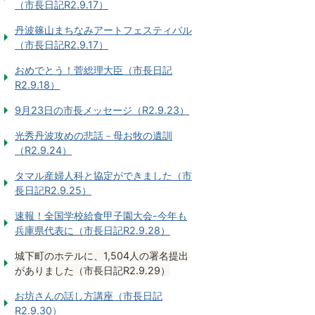
（市長日記R2.9.17）
丹波篠山まちなみアートフェスティバル
（市長日記R2.9.17）
おめでとう！菅総理大臣（市長日記
R2.9.18）
9月23日の市長メッセージ（R2.9.23）
光秀丹波攻めの悲話－母お牧の遺訓
（R2.9.24）
タマル産婦人科と協定ができました（市
長日記R2.9.25）
速報！全国学校給食甲子園大会-今年も
兵庫県代表に（市長日記R2.9.28）
城下町のホテルに、1,504人の署名提出
がありました（市長日記R2.9.29）
お坊さんの話し方講座（市長日記
R2.9.30）