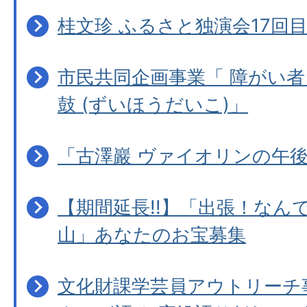
桂文珍 ふるさと独演会17回
市民共同企画事業「 障がい者
鼓 (ずいほうだいこ)」
「古澤巖 ヴァイオリンの午後
【期間延長!!】「出張！なんで
山」あなたのお宝募集
文化財課学芸員アウトリーチ