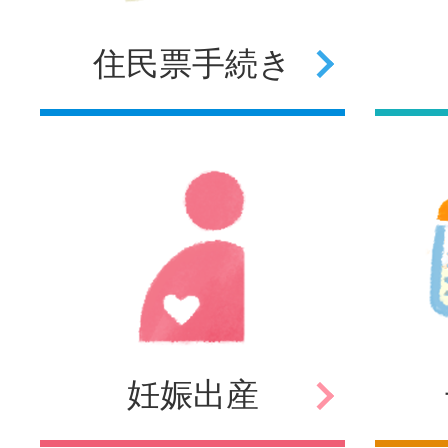
住民票
手続き
妊娠
出産