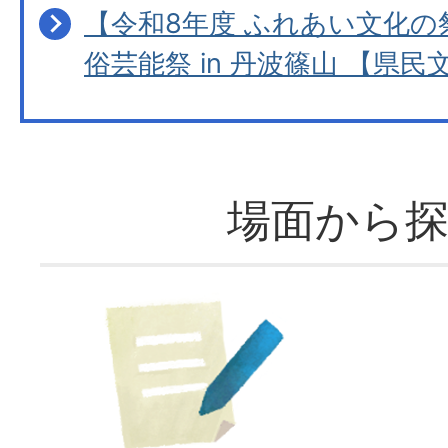
【令和8年度 ふれあい文化
俗芸能祭 in 丹波篠山 【県民
場面から