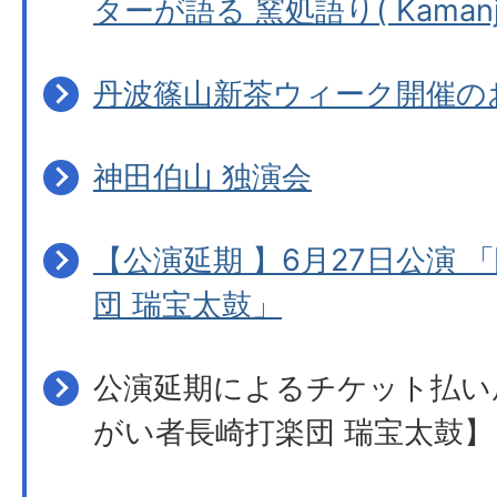
ターが語る 窯処語り( Kamanjyo
丹波篠山新茶ウィーク開催の
神田伯山 独演会
【公演延期 】6月27日公演 
団 瑞宝太鼓」
公演延期によるチケット払い
がい者長崎打楽団 瑞宝太鼓】