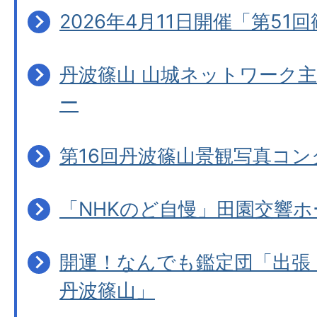
2026年4月11日開催「第51
丹波篠山 山城ネットワーク主
ー
第16回丹波篠山景観写真コ
「NHKのど自慢」田園交響ホ
開運！なんでも鑑定団「出張！
丹波篠山」