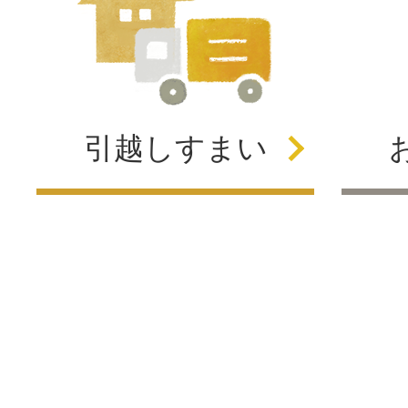
引越し
すまい