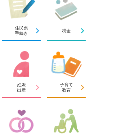
住民票
税金
手続き
妊娠
子育て
出産
教育