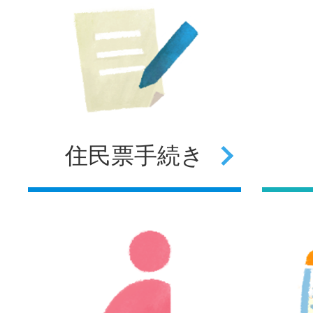
住民票
手続き