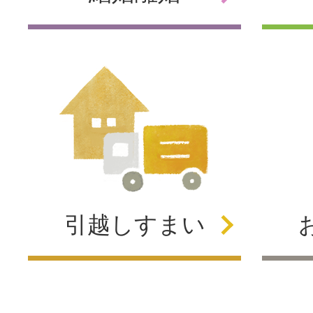
引越し
すまい