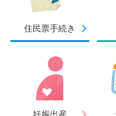
住民票
手続き
妊娠
出産