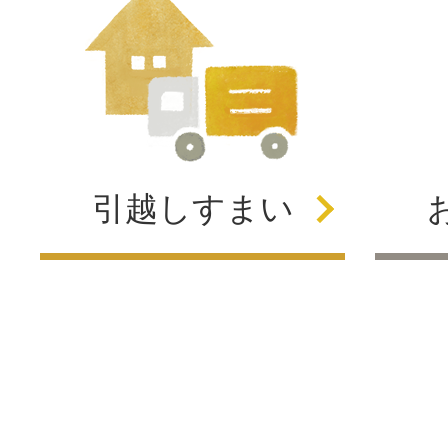
引越し
すまい