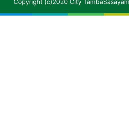
Copyright (c)2020 City TambaSasayama