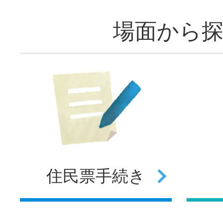
場面から
住民票
手続き