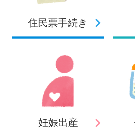
住民票
手続き
妊娠
出産