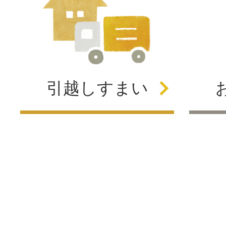
引越し
すまい