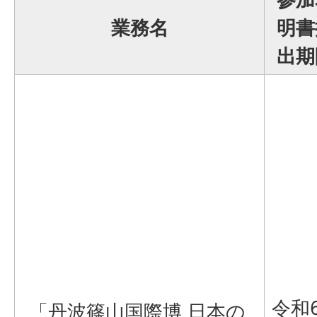
業務名
明書
出期
令和
「丹波篠山国際博 日本の