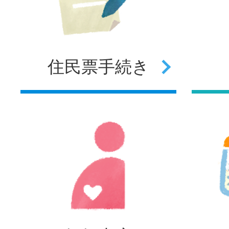
住民票
手続き