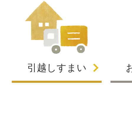
引越し
すまい