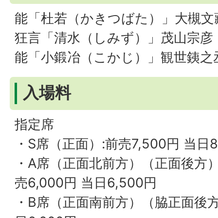
能「杜若（かきつばた）」大槻文
狂言「清水（しみず）」茂山宗彦
能「小鍛冶（こかじ）」観世銕之
入場料
指定席
・S席（正面）:前売7,500円 当日8
・A席（正面北前方）（正面後方）
売6,000円 当日6,500円
・B席（正面南前方）（脇正面後方）: