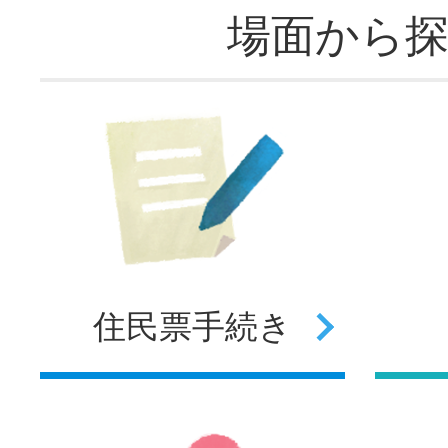
場面から
住民票
手続き