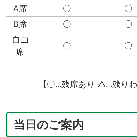
A席
〇
〇
B席
〇
〇
自由
〇
〇
席
【〇...残席あり △...残り
当日のご案内