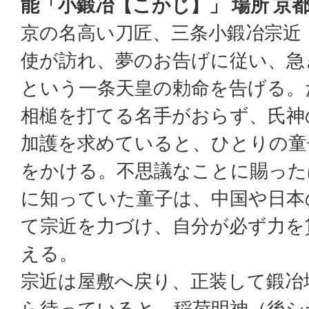
能「小鍛冶【こかじ】」 場所 京
京の名高い刀匠、三条小鍛冶宗近
使が訪れ、夢のお告げに従い、急
という一条天皇の勅命を告げる。
相槌を打てる名手がおらず、氏神
加護を求めていると、ひとりの童
をかける。不思議なことに賜った
に知っていた童子は、中国や日本
て宗近を力づけ、自分が必ず力を
える。
宗近は屋敷へ戻り、正装して鍛冶
ら待っていると、稲荷明神（後シ