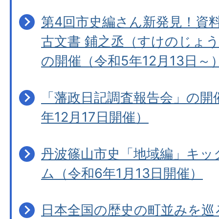
第4回市史編さん新発見！資
古文書 鋪之丞（すけのじょ
の開催（令和5年12月13日～
「藩政日記調査報告会」の開
年12月17日開催）
丹波篠山市史「地域編」キッ
ム（令和6年1月13日開催）
日本全国の歴史の町並みを巡