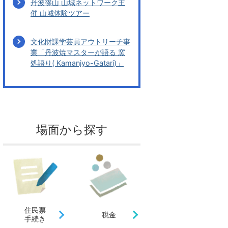
丹波篠山 山城ネットワーク主
催 山城体験ツアー
文化財課学芸員アウトリーチ事
業「丹波焼マスターが語る 窯
処語り( Kamanjyo-Gatari)」
場面から探す
住民票
税金
手続き