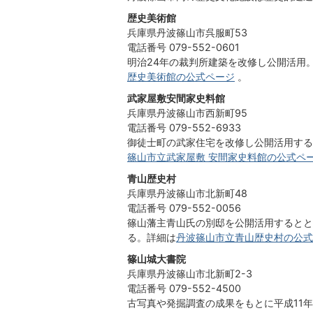
歴史美術館
兵庫県丹波篠山市呉服町53
電話番号 079-552-0601
明治24年の裁判所建築を改修し公開活用
歴史美術館の公式ページ
。
武家屋敷安間家史料館
兵庫県丹波篠山市西新町95
電話番号 079-552-6933
御徒士町の武家住宅を改修し公開活用する
篠山市立武家屋敷 安間家史料館の公式ペ
青山歴史村
兵庫県丹波篠山市北新町48
電話番号 079-552-0056
篠山藩主青山氏の別邸を公開活用するとと
る。詳細は
丹波篠山市立青山歴史村の公式
篠山城大書院
兵庫県丹波篠山市北新町2-3
電話番号 079-552-4500
古写真や発掘調査の成果をもとに平成11