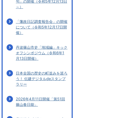
句」の開催（令和5年12月13日
～）
「藩政日記調査報告会」の開催
について（令和5年12月17日開
催）
丹波篠山市史「地域編」キック
オフシンポジウム（令和6年1
月13日開催）
日本全国の歴史の町並みを巡ろ
う！ 伝建デジタルdeスタンプ
ラリー
2026年4月11日開催「第51回
篠山春日能」