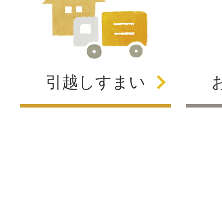
引越し
すまい