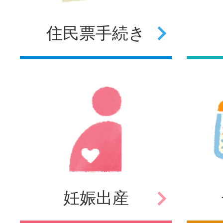
住民票
手続き
妊娠
出産