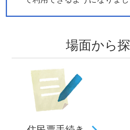
場面から
住民票
手続き