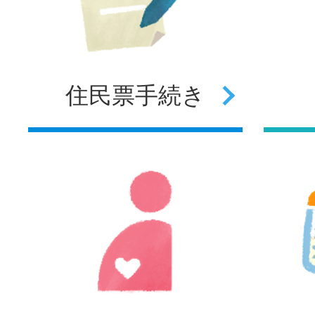
住民票
手続き