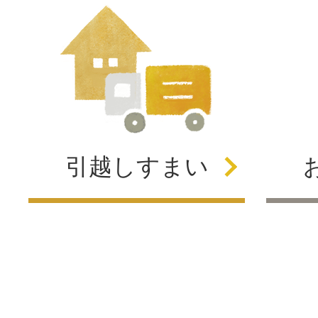
引越し
すまい