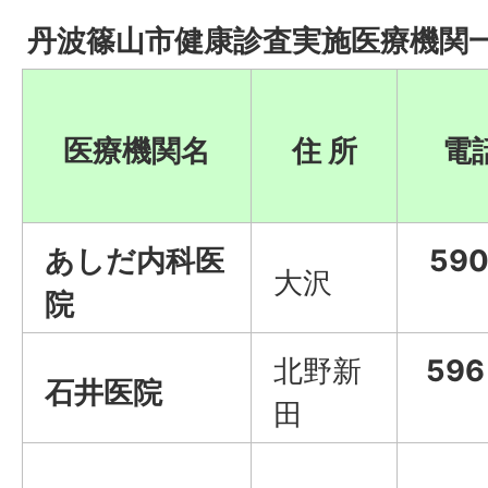
丹波篠山市健康診査実施医療機関
医療機関名
住 所
電
あしだ内科医
59
大沢
院
北野新
59
石井医院
田