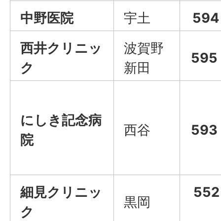
中野医院
宇土
594
西井クリニッ
波賀野
595
ク
新田
にしき記念病
西谷
593
院
細見クリニッ
55
黒岡
ク