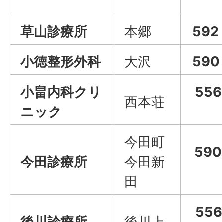
草山診療所
本郷
592
小徳整形外科
大沢
590
小畠内科クリ
55
西本荘
ニック
今田町
59
今田診療所
今田新
田
55
後川診療所
後川上