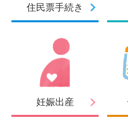
住民票
手続き
妊娠
出産