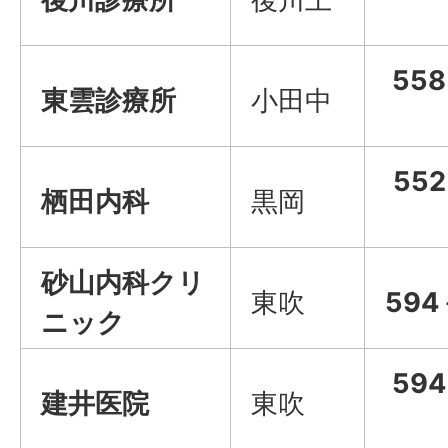
55
東雲診療所
小田中
55
栖田内科
黒岡
砂山内科クリ
東吹
594
ニック
59
建井医院
東吹