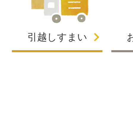
引越し
すまい