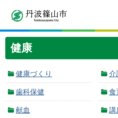
健康
健康づくり
介
歯科保健
食
献血
講