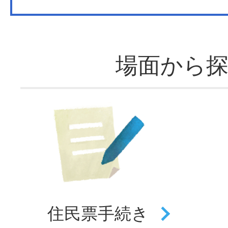
場面から
住民票
手続き