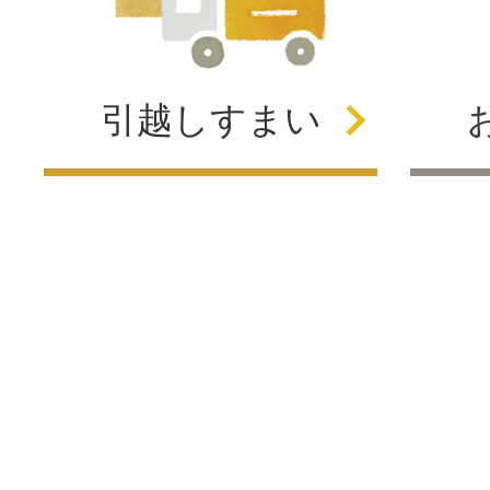
引越し
すまい