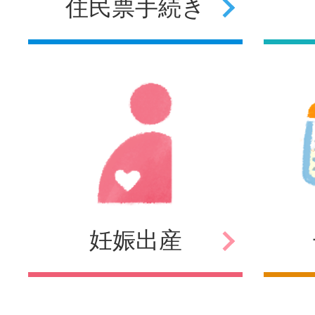
住民票
手続き
妊娠
出産