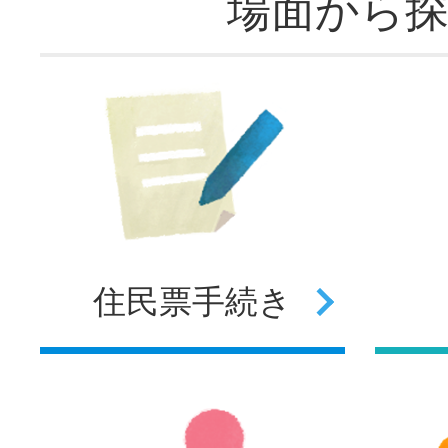
場面から
住民票
手続き