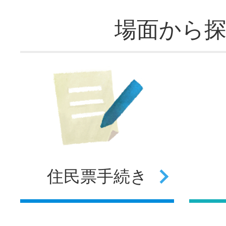
場面から
住民票
手続き