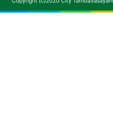
Copyright (c)2020 City TambaSasayama