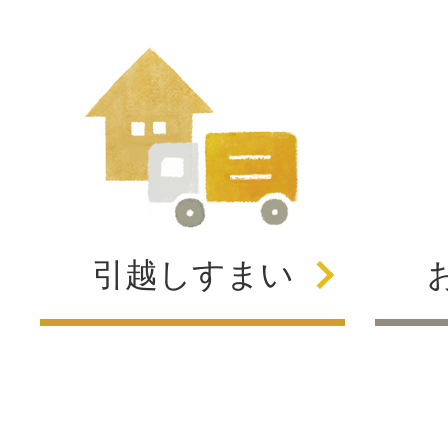
引越し
すまい