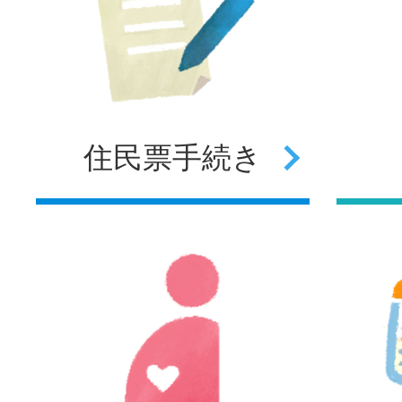
住民票
手続き