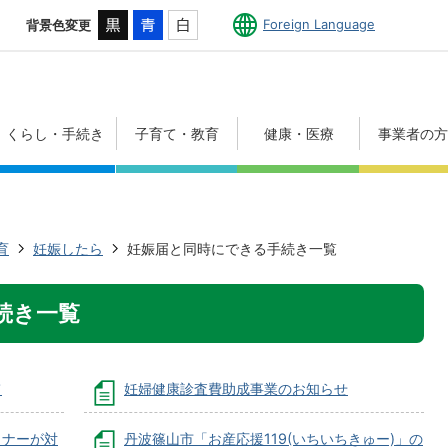
Foreign Language
背景色変更
くらし・手続き
子育て・教育
健康・医療
事業者の
育
妊娠したら
妊娠届と同時にできる手続き一覧
続き一覧
て
妊婦健康診査費助成事業のお知らせ
トナーが対
丹波篠山市「お産応援119(いちいちきゅー)」の