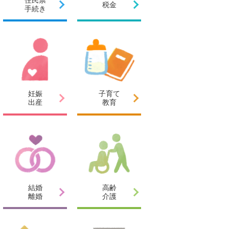
税金
手続き
妊娠
子育て
出産
教育
結婚
高齢
離婚
介護