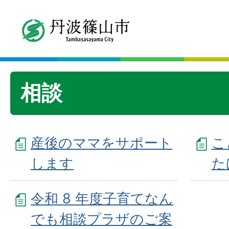
相談
産後のママをサポート
こ
します
た
令和 8 年度子育てなん
でも相談プラザのご案