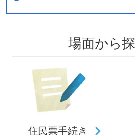
場面から
住民票
手続き