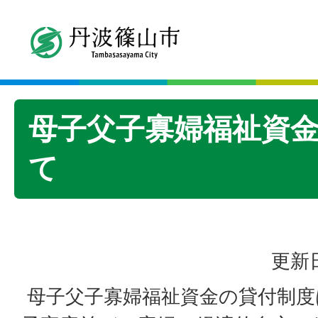
母子父子寡婦福祉資
て
更新日
母子父子寡婦福祉資金の貸付制度