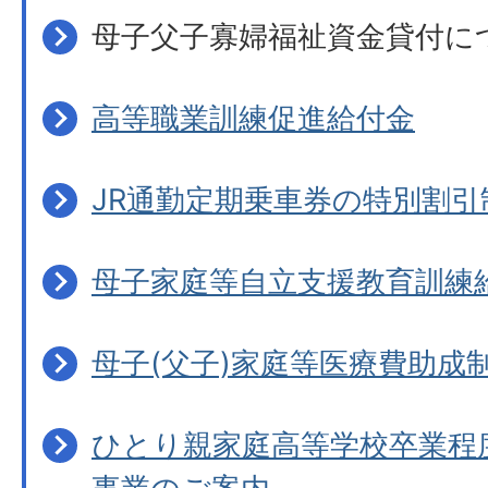
母子父子寡婦福祉資金貸付に
高等職業訓練促進給付金
JR通勤定期乗車券の特別割引
母子家庭等自立支援教育訓練
母子(父子)家庭等医療費助成
ひとり親家庭高等学校卒業程