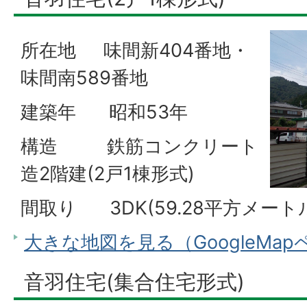
所在地 味間新404番地・
味間南589番地
建築年 昭和53年
構造 鉄筋コンクリート
造2階建(2戸1棟形式)
間取り 3DK(59.28平方メート
大きな地図を見る（GoogleMa
音羽住宅(集合住宅形式)