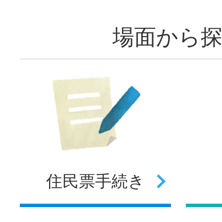
場面から
住民票
手続き