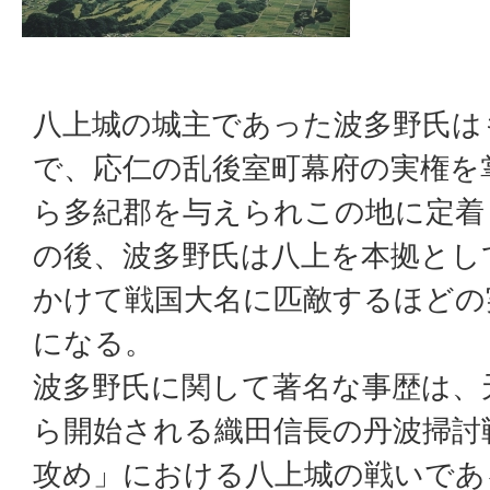
八上城の城主であった波多野氏は
で、応仁の乱後室町幕府の実権を
ら多紀郡を与えられこの地に定着
の後、波多野氏は八上を本拠とし
かけて戦国大名に匹敵するほどの
になる。
波多野氏に関して著名な事歴は、天正
ら開始される織田信長の丹波掃討
攻め」における八上城の戦いである