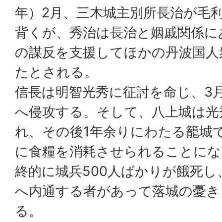
年）2月、三木城主別所長治が毛
背くが、秀治は長治と姻戚関係に
の謀反を支援してほかの丹波国人
たとされる。
信長は明智光秀に征討を命じ、3
へ侵攻する。そして、八上城は光
れ、その後1年余りにわたる籠城
に食糧を消耗させられることにな
終的に城兵500人ばかりが餓死
へ内通する者があって落城の憂き
る。