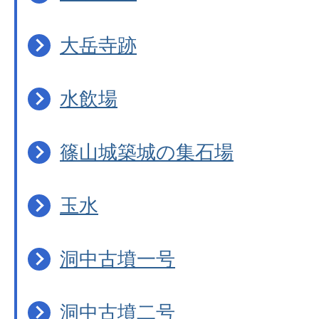
大岳寺跡
水飲場
篠山城築城の集石場
玉水
洞中古墳一号
洞中古墳二号