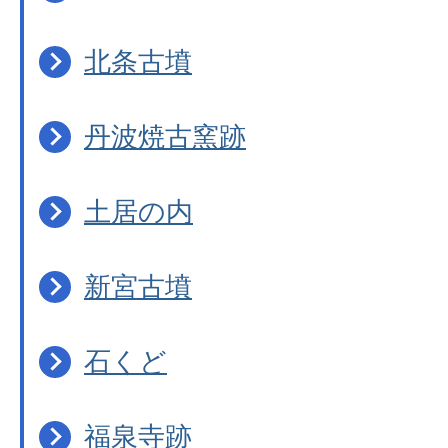
北条古墳
丹波焼古窯跡
土居の内
新宮古墳
石くど
福泉寺跡